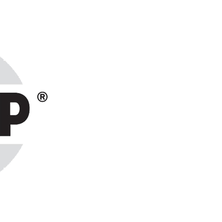
ранах СНГ