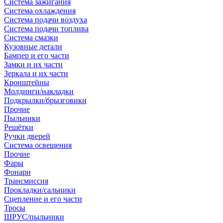
Система зажигания
Система охлаждения
Система подачи воздуха
Система подачи топлива
Система смазки
Кузовные детали
Бампер и его части
Замки и их части
Зеркала и их части
Кронштейны
Молдинги/накладки
Подкрылки/брызговики
Прочие
Пыльники
Решётки
Ручки дверей
Система освещения
Прочие
Фары
Фонари
Трансмиссия
Прокладки/сальники
Сцепление и его части
Тросы
ШРУС/пыльники