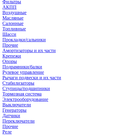
Фильтры
АКПП
Воздушные
Масляные
Салонные
Топливные
Шасси
Прокладки/сальники
Прочие
Амортизаторы и их части
Крепежи
Опоры
Подрамники/балки
Рулевое управление
Рычаги подвески и их части
Стабилизаторы
Ступицы/подшипники
Тормозная система
Электрооборудование
Выключатели
Генераторы
Датчики
Переключатели
Прочие
Реле