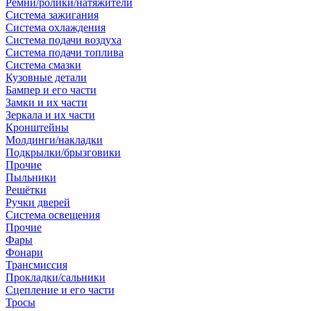
Ремни/ролики/натяжители
Система зажигания
Система охлаждения
Система подачи воздуха
Система подачи топлива
Система смазки
Кузовные детали
Бампер и его части
Замки и их части
Зеркала и их части
Кронштейны
Молдинги/накладки
Подкрылки/брызговики
Прочие
Пыльники
Решётки
Ручки дверей
Система освещения
Прочие
Фары
Фонари
Трансмиссия
Прокладки/сальники
Сцепление и его части
Тросы