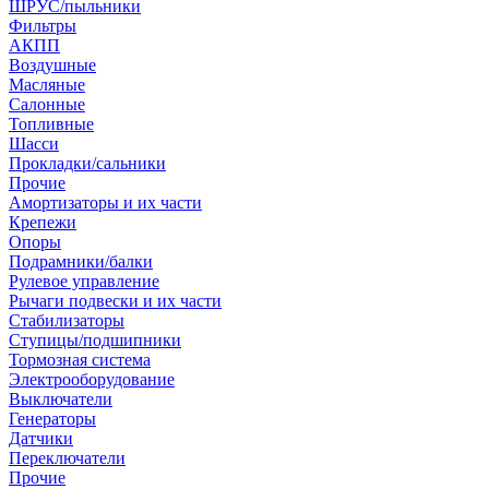
ШРУС/пыльники
Фильтры
АКПП
Воздушные
Масляные
Салонные
Топливные
Шасси
Прокладки/сальники
Прочие
Амортизаторы и их части
Крепежи
Опоры
Подрамники/балки
Рулевое управление
Рычаги подвески и их части
Стабилизаторы
Ступицы/подшипники
Тормозная система
Электрооборудование
Выключатели
Генераторы
Датчики
Переключатели
Прочие