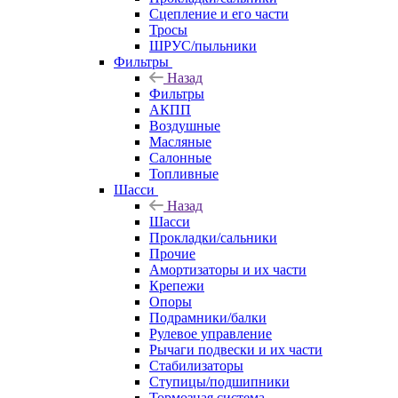
Сцепление и его части
Тросы
ШРУС/пыльники
Фильтры
Назад
Фильтры
АКПП
Воздушные
Масляные
Салонные
Топливные
Шасси
Назад
Шасси
Прокладки/сальники
Прочие
Амортизаторы и их части
Крепежи
Опоры
Подрамники/балки
Рулевое управление
Рычаги подвески и их части
Стабилизаторы
Ступицы/подшипники
Тормозная система