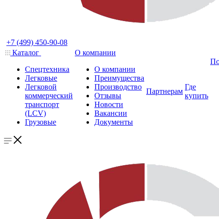
+7 (499) 450-90-08
Каталог
О компании
По
Спецтехника
О компании
Легковые
Преимущества
Легковой
Производство
Где
Партнерам
коммерческий
Отзывы
купить
транспорт
Новости
(LCV)
Вакансии
Грузовые
Документы