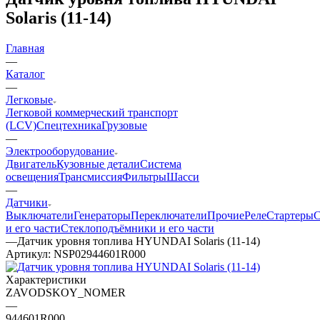
Solaris (11-14)
Главная
—
Каталог
—
Легковые
Легковой коммерческий транспорт
(LCV)
Спецтехника
Грузовые
—
Электрооборудование
Двигатель
Кузовные детали
Система
освещения
Трансмиссия
Фильтры
Шасси
—
Датчики
Выключатели
Генераторы
Переключатели
Прочие
Реле
Стартеры
С
и его части
Стеклоподъёмники и его части
—
Датчик уровня топлива HYUNDAI Solaris (11-14)
Артикул:
NSP02944601R000
Характеристики
ZAVODSKOY_NOMER
—
944601R000