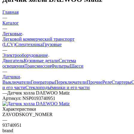
Главная
—
Каталог
—
Легковые
Легковой коммерческий транспорт
(LCV)
Спецтехника
Грузовые
—
Электрооборудование
Двигатель
Кузовные детали
Система
освещения
Трансмиссия
Фильтры
Шасси
—
Датчики
Выключатели
Генераторы
Переключатели
Прочие
Реле
Стартеры
С
и его части
Стеклоподъёмники и его части
—
Датчик холла DAEWOO Matiz
Артикул:
NSP0193740951
Характеристики
ZAVODSKOY_NOMER
—
93740951
brand