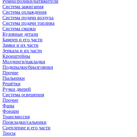
Ремни/ролики/натяжители
Система зажигания
Система охлаждения
Система подачи воздуха
Система подачи топлива
Система смазки
Кузовные детали
Бампер и его части
Замки и их части
Зеркала и их части
Кронштейны
Молдинги/накладки
Подкрылки/брызговики
Прочие
Пыльники
Решётки
Ручки дверей
Система освещения
Прочие
Фары
Фонари
Трансмиссия
Прокладки/сальники
Сцепление и его части
Тросы