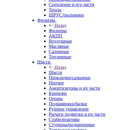
Сцепление и его части
Тросы
ШРУС/пыльники
Фильтры
Назад
Фильтры
АКПП
Воздушные
Масляные
Салонные
Топливные
Шасси
Назад
Шасси
Прокладки/сальники
Прочие
Амортизаторы и их части
Крепежи
Опоры
Подрамники/балки
Рулевое управление
Рычаги подвески и их части
Стабилизаторы
Ступицы/подшипники
Тормозная система