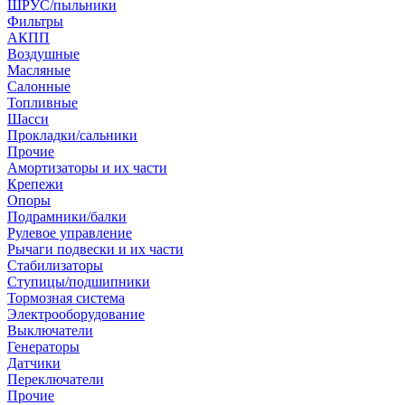
ШРУС/пыльники
Фильтры
АКПП
Воздушные
Масляные
Салонные
Топливные
Шасси
Прокладки/сальники
Прочие
Амортизаторы и их части
Крепежи
Опоры
Подрамники/балки
Рулевое управление
Рычаги подвески и их части
Стабилизаторы
Ступицы/подшипники
Тормозная система
Электрооборудование
Выключатели
Генераторы
Датчики
Переключатели
Прочие