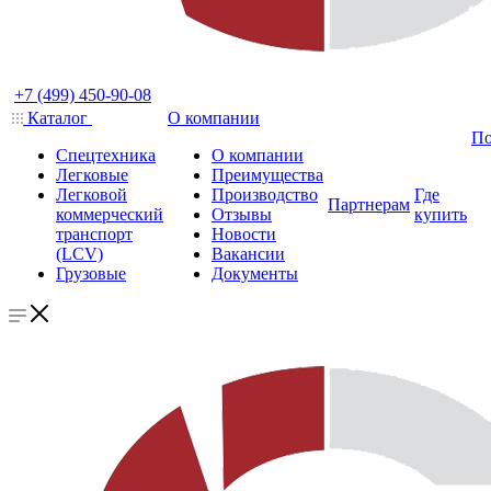
+7 (499) 450-90-08
Каталог
О компании
По
Спецтехника
О компании
Легковые
Преимущества
Легковой
Производство
Где
Партнерам
коммерческий
Отзывы
купить
транспорт
Новости
(LCV)
Вакансии
Грузовые
Документы