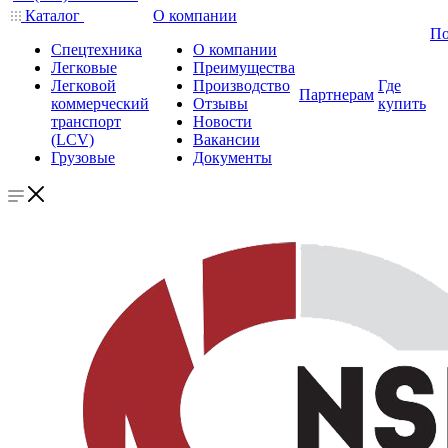
Каталог
О компании
По
Спецтехника
О компании
Легковые
Преимущества
Легковой
Производство
Где
Партнерам
коммерческий
Отзывы
купить
транспорт
Новости
(LCV)
Вакансии
Грузовые
Документы