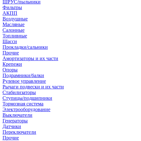
ШРУС/пыльники
Фильтры
АКПП
Воздушные
Масляные
Салонные
Топливные
Шасси
Прокладки/сальники
Прочие
Амортизаторы и их части
Крепежи
Опоры
Подрамники/балки
Рулевое управление
Рычаги подвески и их части
Стабилизаторы
Ступицы/подшипники
Тормозная система
Электрооборудование
Выключатели
Генераторы
Датчики
Переключатели
Прочие