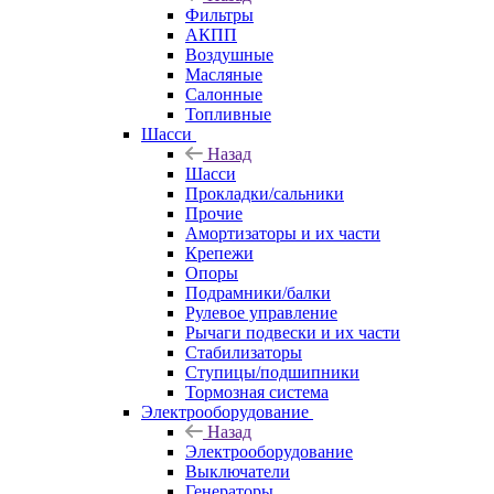
Фильтры
АКПП
Воздушные
Масляные
Салонные
Топливные
Шасси
Назад
Шасси
Прокладки/сальники
Прочие
Амортизаторы и их части
Крепежи
Опоры
Подрамники/балки
Рулевое управление
Рычаги подвески и их части
Стабилизаторы
Ступицы/подшипники
Тормозная система
Электрооборудование
Назад
Электрооборудование
Выключатели
Генераторы