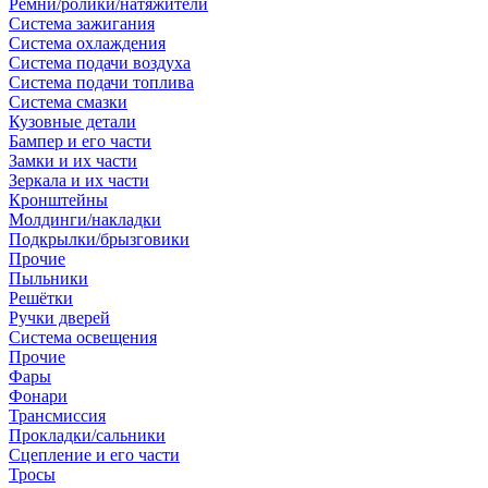
Ремни/ролики/натяжители
Система зажигания
Система охлаждения
Система подачи воздуха
Система подачи топлива
Система смазки
Кузовные детали
Бампер и его части
Замки и их части
Зеркала и их части
Кронштейны
Молдинги/накладки
Подкрылки/брызговики
Прочие
Пыльники
Решётки
Ручки дверей
Система освещения
Прочие
Фары
Фонари
Трансмиссия
Прокладки/сальники
Сцепление и его части
Тросы