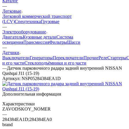
Каталог
—
Легковые
Легковой коммерческий транспорт
(LCV)
Спецтехника
Грузовые
—
Электрооборудование
Двигатель
Кузовные детали
Система
освещения
Трансмиссия
Фильтры
Шасси
—
Датчики
Выключатели
Генераторы
Переключатели
Прочие
Реле
Стартеры
С
и его части
Стеклоподъёмники и его части
—
Датчик парковочного радара задний внутренний NISSAN
Qashqai J11 (15-19)
Артикул:
NSP05284384EA1D
Дополнительная информация
Характеристики
ZAVODSKOY_NOMER
—
284384EA1D;284384EA0
brand