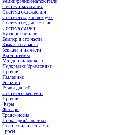
Ремни/ролики/натяжители
Система зажигания
Система охлаждения
Система подачи воздуха
Система подачи топлива
Система смазки
Кузовные детали
Бампер и его части
Замки и их части
Зеркала и их части
Кронштейны
Молдинги/накладки
Подкрылки/брызговики
Прочие
Пыльники
Решётки
Ручки дверей
Система освещения
Прочие
Фары
Фонари
Трансмиссия
Прокладки/сальники
Сцепление и его части
Тросы