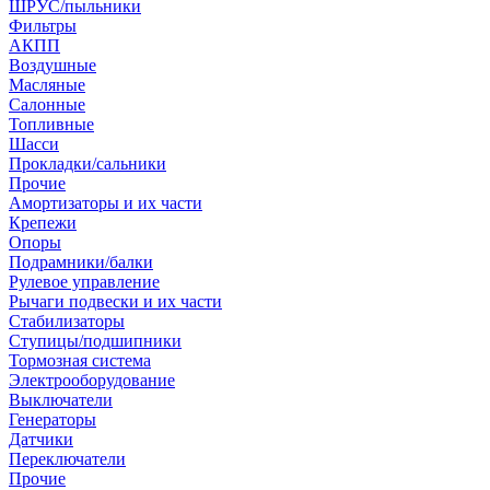
ШРУС/пыльники
Фильтры
АКПП
Воздушные
Масляные
Салонные
Топливные
Шасси
Прокладки/сальники
Прочие
Амортизаторы и их части
Крепежи
Опоры
Подрамники/балки
Рулевое управление
Рычаги подвески и их части
Стабилизаторы
Ступицы/подшипники
Тормозная система
Электрооборудование
Выключатели
Генераторы
Датчики
Переключатели
Прочие