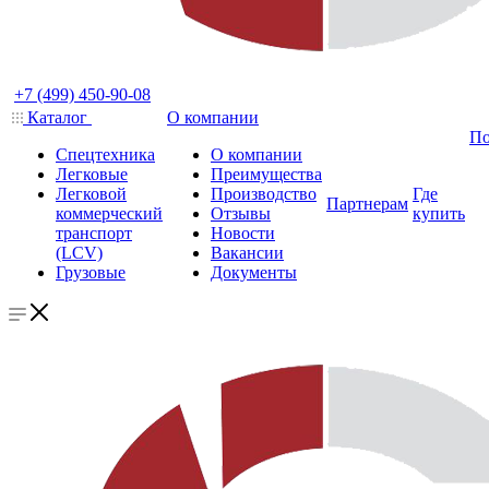
+7 (499) 450-90-08
Каталог
О компании
По
Спецтехника
О компании
Легковые
Преимущества
Легковой
Производство
Где
Партнерам
коммерческий
Отзывы
купить
транспорт
Новости
(LCV)
Вакансии
Грузовые
Документы