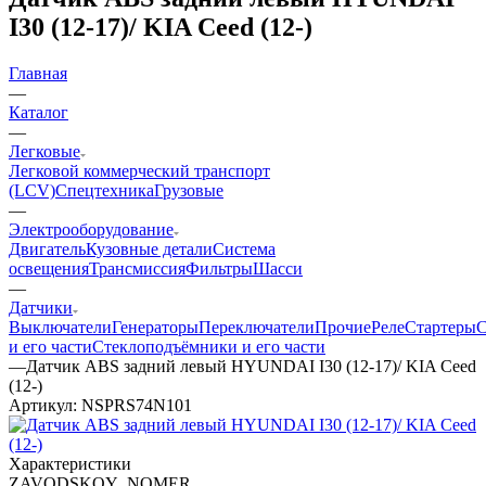
I30 (12-17)/ KIA Ceed (12-)
Главная
—
Каталог
—
Легковые
Легковой коммерческий транспорт
(LCV)
Спецтехника
Грузовые
—
Электрооборудование
Двигатель
Кузовные детали
Система
освещения
Трансмиссия
Фильтры
Шасси
—
Датчики
Выключатели
Генераторы
Переключатели
Прочие
Реле
Стартеры
С
и его части
Стеклоподъёмники и его части
—
Датчик ABS задний левый HYUNDAI I30 (12-17)/ KIA Ceed
(12-)
Артикул:
NSPRS74N101
Характеристики
ZAVODSKOY_NOMER