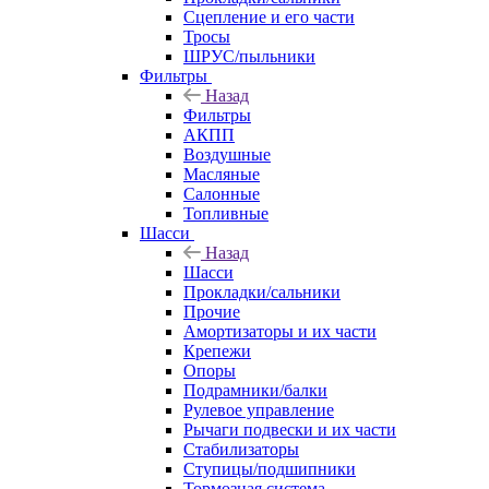
Сцепление и его части
Тросы
ШРУС/пыльники
Фильтры
Назад
Фильтры
АКПП
Воздушные
Масляные
Салонные
Топливные
Шасси
Назад
Шасси
Прокладки/сальники
Прочие
Амортизаторы и их части
Крепежи
Опоры
Подрамники/балки
Рулевое управление
Рычаги подвески и их части
Стабилизаторы
Ступицы/подшипники
Тормозная система