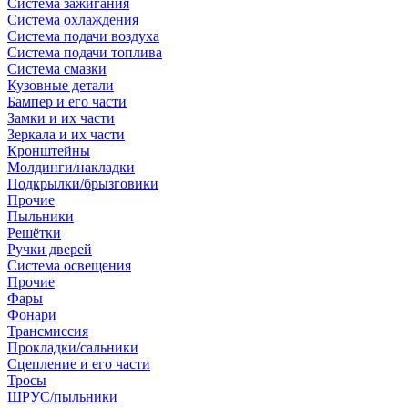
Система зажигания
Система охлаждения
Система подачи воздуха
Система подачи топлива
Система смазки
Кузовные детали
Бампер и его части
Замки и их части
Зеркала и их части
Кронштейны
Молдинги/накладки
Подкрылки/брызговики
Прочие
Пыльники
Решётки
Ручки дверей
Система освещения
Прочие
Фары
Фонари
Трансмиссия
Прокладки/сальники
Сцепление и его части
Тросы
ШРУС/пыльники