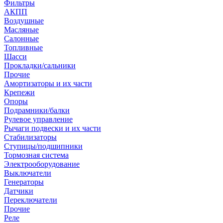
Фильтры
АКПП
Воздушные
Масляные
Салонные
Топливные
Шасси
Прокладки/сальники
Прочие
Амортизаторы и их части
Крепежи
Опоры
Подрамники/балки
Рулевое управление
Рычаги подвески и их части
Стабилизаторы
Ступицы/подшипники
Тормозная система
Электрооборудование
Выключатели
Генераторы
Датчики
Переключатели
Прочие
Реле