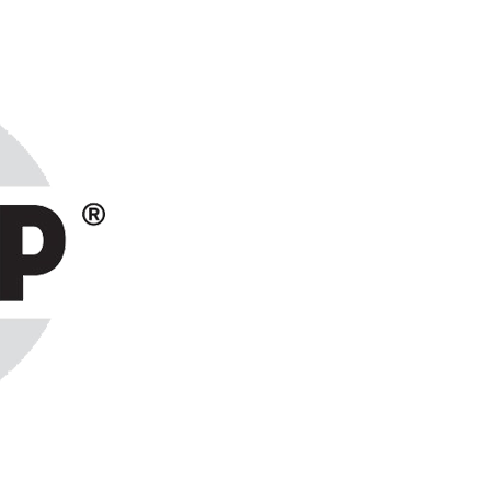
ранах СНГ