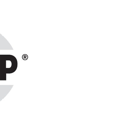
ранах СНГ