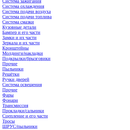
Система зажигания
Система охлаждения
Система подачи воздуха
Система подачи топлива
Система смазки
Кузовные детали
Бампер и его части
Замки и их части
Зеркала и их части
Кронштейны
Молдинги/накладки
Подкрылки/брызговики
Прочие
Пыльники
Решётки
Ручки дверей
Система освещения
Прочие
Фары
Фонари
Трансмиссия
Прокладки/сальники
Сцепление и его части
Тросы
ШРУС/пыльники