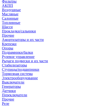
Фильтры
АКПП
Воздушные
Масляные
Салонные
Топливные
Шасси
Прокладки/сальники
Прочие
Амортизаторы и их части
Крепежи
Опоры
Подрамники/балки
Рулевое управление
Рычаги подвески и их части
Стабилизаторы
Ступицы/подшипники
Тормозная система
Электрооборудование
Выключатели
Генераторы
Датчики
Переключатели
Прочие
Реле