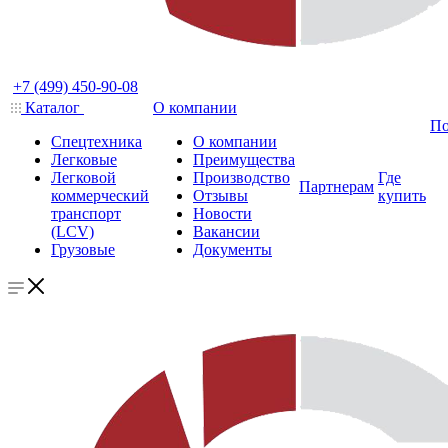
+7 (499) 450-90-08
Каталог
О компании
По
Спецтехника
О компании
Легковые
Преимущества
Легковой
Производство
Где
Партнерам
коммерческий
Отзывы
купить
транспорт
Новости
(LCV)
Вакансии
Грузовые
Документы