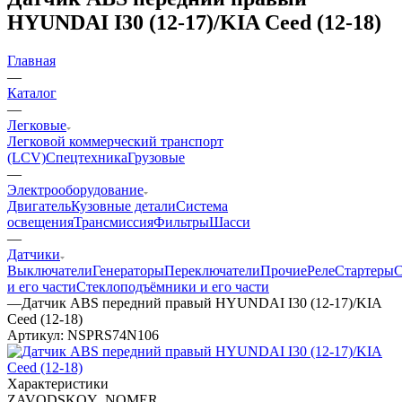
HYUNDAI I30 (12-17)/KIA Ceed (12-18)
Главная
—
Каталог
—
Легковые
Легковой коммерческий транспорт
(LCV)
Спецтехника
Грузовые
—
Электрооборудование
Двигатель
Кузовные детали
Система
освещения
Трансмиссия
Фильтры
Шасси
—
Датчики
Выключатели
Генераторы
Переключатели
Прочие
Реле
Стартеры
С
и его части
Стеклоподъёмники и его части
—
Датчик ABS передний правый HYUNDAI I30 (12-17)/KIA
Ceed (12-18)
Артикул:
NSPRS74N106
Характеристики
ZAVODSKOY_NOMER