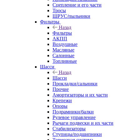
Сцепление и его части
Тросы
ШРУС/пыльники
Фильтры
Назад
Фильтры
АКПП
Воздушные
Масляные
Салонные
Топливные
Шасси
Назад
Шасси
Прокладки/сальники
Прочие
Амортизаторы и их части
Крепежи
Опоры
Подрамники/балки
Рулевое управление
Рычаги подвески и их части
Стабилизаторы
Ступицы/подшипники
Тормозная система