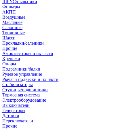
ШРУС/пыльники
Фильтры
АКПП
Воздушные
Масляные
Салонные
Топливные
Шасси
Прокладки/сальники
Прочие
Амортизаторы и их части
Крепежи
Опоры
Подрамники/балки
Рулевое управление
Рычаги подвески и их части
Стабилизаторы
Ступицы/подшипники
Тормозная система
Электрооборудование
Выключатели
Генераторы
Датчики
Переключатели
Прочие