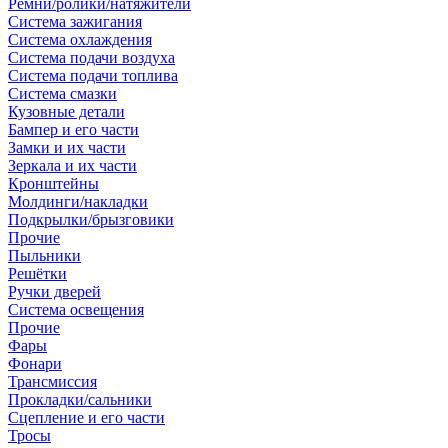
Ремни/ролики/натяжители
Система зажигания
Система охлаждения
Система подачи воздуха
Система подачи топлива
Система смазки
Кузовные детали
Бампер и его части
Замки и их части
Зеркала и их части
Кронштейны
Молдинги/накладки
Подкрылки/брызговики
Прочие
Пыльники
Решётки
Ручки дверей
Система освещения
Прочие
Фары
Фонари
Трансмиссия
Прокладки/сальники
Сцепление и его части
Тросы