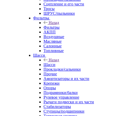
Сцепление и его части
Тросы
ШРУС/пыльники
Фильтры
Назад
Фильтры
АКПП
Воздушные
Масляные
Салонные
Топливные
Шасси
Назад
Шасси
Прокладки/сальники
Прочие
Амортизаторы и их части
Крепежи
Опоры
Подрамники/балки
Рулевое управление
Рычаги подвески и их части
Стабилизаторы
Ступицы/подшипники
Тормозная система