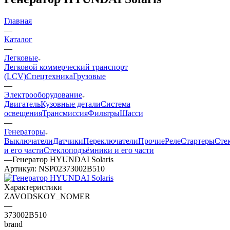
Главная
—
Каталог
—
Легковые
Легковой коммерческий транспорт
(LCV)
Спецтехника
Грузовые
—
Электрооборудование
Двигатель
Кузовные детали
Система
освещения
Трансмиссия
Фильтры
Шасси
—
Генераторы
Выключатели
Датчики
Переключатели
Прочие
Реле
Стартеры
Сте
и его части
Стеклоподъёмники и его части
—
Генератор HYUNDAI Solaris
Артикул:
NSP02373002B510
Характеристики
ZAVODSKOY_NOMER
—
373002B510
brand