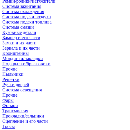
Ремни/ролики/натяжители
Система зажигания
Система охлаждения
Система подачи воздуха
Система подачи топлива
Система смазки
Кузовные детали
Бампер и его части
Замки и их части
Зеркала и их части
Кронштейны
Молдинги/накладки
Подкрылки/брызговики
Прочие
Пыльники
Решётки
Ручки дверей
Система освещения
Прочие
Фары
Фонари
Трансмиссия
Прокладки/сальники
Сцепление и его части
Тросы