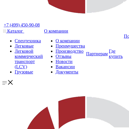
+7 (499) 450-90-08
Каталог
О компании
По
Спецтехника
О компании
Легковые
Преимущества
Легковой
Производство
Где
Партнерам
коммерческий
Отзывы
купить
транспорт
Новости
(LCV)
Вакансии
Грузовые
Документы