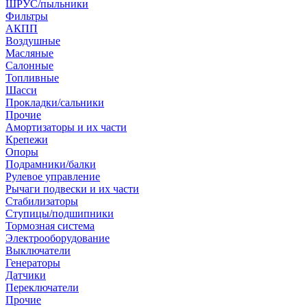
ШРУС/пыльники
Фильтры
АКПП
Воздушные
Масляные
Салонные
Топливные
Шасси
Прокладки/сальники
Прочие
Амортизаторы и их части
Крепежи
Опоры
Подрамники/балки
Рулевое управление
Рычаги подвески и их части
Стабилизаторы
Ступицы/подшипники
Тормозная система
Электрооборудование
Выключатели
Генераторы
Датчики
Переключатели
Прочие