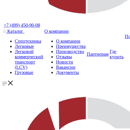
+7 (499) 450-90-08
Каталог
О компании
По
Спецтехника
О компании
Легковые
Преимущества
Легковой
Производство
Где
Партнерам
коммерческий
Отзывы
купить
транспорт
Новости
(LCV)
Вакансии
Грузовые
Документы