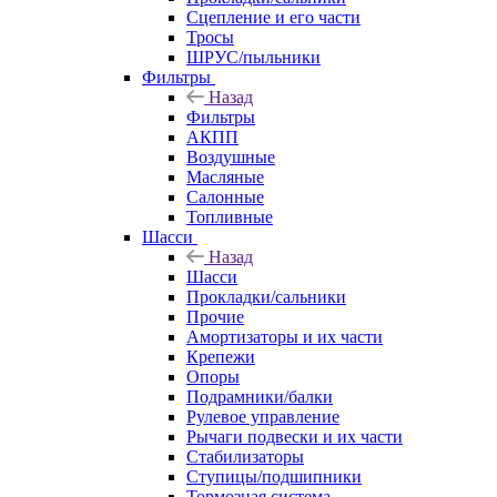
Сцепление и его части
Тросы
ШРУС/пыльники
Фильтры
Назад
Фильтры
АКПП
Воздушные
Масляные
Салонные
Топливные
Шасси
Назад
Шасси
Прокладки/сальники
Прочие
Амортизаторы и их части
Крепежи
Опоры
Подрамники/балки
Рулевое управление
Рычаги подвески и их части
Стабилизаторы
Ступицы/подшипники
Тормозная система