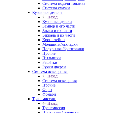
Система подачи топлива
Система смазки
Кузовные детали
Назад
Кузовные детали
Бампер и его части
Замки и их части
Зеркала и их части
Кронштейны
Молдинги/накладки
Подкрылки/брызговики
Прочие
Пыльники
Решётки
Ручки дверей
Система освещения
Назад
Система освещения
Прочие
Фары
Фонари
Трансмиссия
Назад
Трансмиссия
Прокладки/сальники