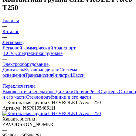
T250
Главная
—
Каталог
—
Легковые
Легковой коммерческий транспорт
(LCV)
Спецтехника
Грузовые
—
Электрооборудование
Двигатель
Кузовные детали
Система
освещения
Трансмиссия
Фильтры
Шасси
—
Переключатели
Выключатели
Генераторы
Датчики
Прочие
Реле
Стартеры
Стеклоо
и его части
Стеклоподъёмники и его части
—
Контактная группа CHEVROLET Aveo T250
Артикул:
NSP0195486111
Характеристики
ZAVODSKOY_NOMER
—
95486111;95984291