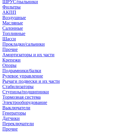
ШРУС/пыльники
Фильтры
АКПП
Воздушные
Масляные
Салонные
Топливные
Шасси
Прокладки/сальники
Прочие
Амортизаторы и их части
Крепежи
Опоры
Подрамники/балки
Рулевое управление
Рычаги подвески и их части
Стабилизаторы
Ступицы/подшипники
Тормозная система
Электрооборудование
Выключатели
Генераторы
Датчики
Переключатели
Прочие