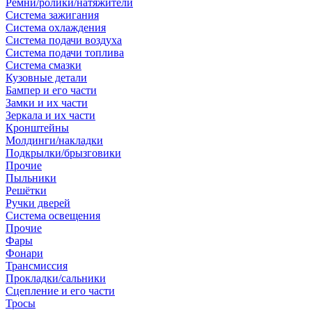
Ремни/ролики/натяжители
Система зажигания
Система охлаждения
Система подачи воздуха
Система подачи топлива
Система смазки
Кузовные детали
Бампер и его части
Замки и их части
Зеркала и их части
Кронштейны
Молдинги/накладки
Подкрылки/брызговики
Прочие
Пыльники
Решётки
Ручки дверей
Система освещения
Прочие
Фары
Фонари
Трансмиссия
Прокладки/сальники
Сцепление и его части
Тросы