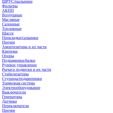
ШРУС/пыльники
Фильтры
АКПП
Воздушные
Масляные
Салонные
Топливные
Шасси
Прокладки/сальники
Прочие
Амортизаторы и их части
Крепежи
Опоры
Подрамники/балки
Рулевое управление
Рычаги подвески и их части
Стабилизаторы
Ступицы/подшипники
Тормозная система
Электрооборудование
Выключатели
Генераторы
Датчики
Переключатели
Прочие