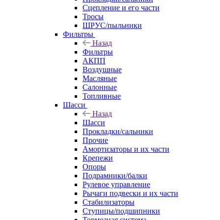
Сцепление и его части
Тросы
ШРУС/пыльники
Фильтры
Назад
Фильтры
АКПП
Воздушные
Масляные
Салонные
Топливные
Шасси
Назад
Шасси
Прокладки/сальники
Прочие
Амортизаторы и их части
Крепежи
Опоры
Подрамники/балки
Рулевое управление
Рычаги подвески и их части
Стабилизаторы
Ступицы/подшипники
Тормозная система