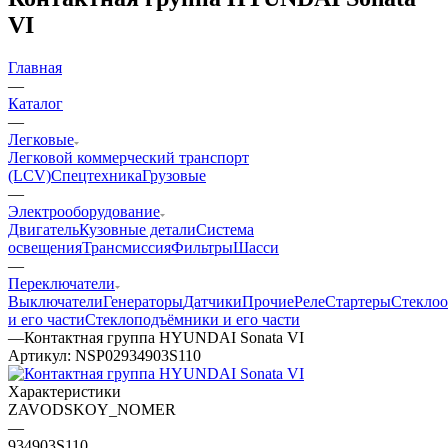
VI
Главная
—
Каталог
—
Легковые
Легковой коммерческий транспорт
(LCV)
Спецтехника
Грузовые
—
Электрооборудование
Двигатель
Кузовные детали
Система
освещения
Трансмиссия
Фильтры
Шасси
—
Переключатели
Выключатели
Генераторы
Датчики
Прочие
Реле
Стартеры
Стеклоо
и его части
Стеклоподъёмники и его части
—
Контактная группа HYUNDAI Sonata VI
Артикул:
NSP02934903S110
Характеристики
ZAVODSKOY_NOMER
—
934903S110