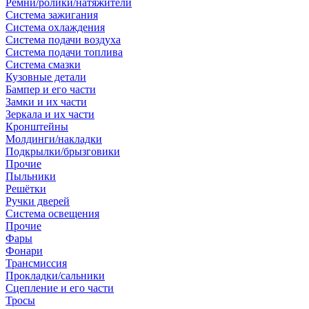
Ремни/ролики/натяжители
Система зажигания
Система охлаждения
Система подачи воздуха
Система подачи топлива
Система смазки
Кузовные детали
Бампер и его части
Замки и их части
Зеркала и их части
Кронштейны
Молдинги/накладки
Подкрылки/брызговики
Прочие
Пыльники
Решётки
Ручки дверей
Система освещения
Прочие
Фары
Фонари
Трансмиссия
Прокладки/сальники
Сцепление и его части
Тросы