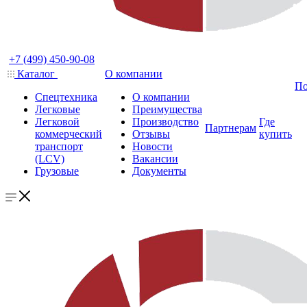
+7 (499) 450-90-08
Каталог
О компании
По
Спецтехника
О компании
Легковые
Преимущества
Легковой
Производство
Где
Партнерам
коммерческий
Отзывы
купить
транспорт
Новости
(LCV)
Вакансии
Грузовые
Документы