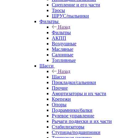
Сцепление и его части
Тросы
ШРУС/пыльники
Фильтры
Назад
Фильтры
АКПП
Воздушные
Масляные
Салонные
Топливные
Шасси
Назад
Шасси
Прокладки/сальники
Прочие
Амортизаторы и их части
Крепежи
Опоры
Подрамники/балки
Рулевое управление
Рычаги подвески и их части
Стабилизаторы
Ступицы/подшипники
Тормозная система