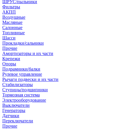
ШРУС/пыльники
Фильтры
АКПП
Воздушные
Масляные
Салонные
Топливные
Шасси
Прокладки/сальники
Прочие
Амортизаторы и их части
Крепежи
Опоры
Подрамники/балки
Рулевое управление
Рычаги подвески и их части
Стабилизаторы
Ступицы/подшипники
Тормозная система
Электрооборудование
Выключатели
Генераторы
Датчики
Переключатели
Прочие