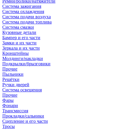
Ремни/ролики/натяжители
Система зажигания
Система охлаждения
Система подачи воздуха
Система подачи топлива
Система смазки
Кузовные детали
Бампер и его части
Замки и их части
Зеркала и их части
Кронштейны
Молдинги/накладки
Подкрылки/брызговики
Прочие
Пыльники
Решётки
Ручки дверей
Система освещения
Прочие
Фары
Фонари
Трансмиссия
Прокладки/сальники
Сцепление и его части
Тросы