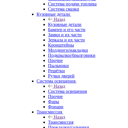
Система подачи топлива
Система смазки
Кузовные детали
Назад
Кузовные детали
Бампер и его части
Замки и их части
Зеркала и их части
Кронштейны
Молдинги/накладки
Подкрылки/брызговики
Прочие
Пыльники
Решётки
Ручки дверей
Система освещения
Назад
Система освещения
Прочие
Фары
Фонари
Трансмиссия
Назад
Трансмиссия
Прокладки/сальники