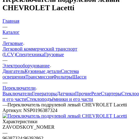
CHEVROLET Lacetti
Главная
—
Каталог
—
Легковые
Легковой коммерческий транспорт
(LCV)
Спецтехника
Грузовые
—
Электрооборудование
Двигатель
Кузовные детали
Система
освещения
Трансмиссия
Фильтры
Шасси
—
Переключатели
Выключатели
Генераторы
Датчики
Прочие
Реле
Стартеры
Стеклоо
и его части
Стеклоподъёмники и его части
—
Переключатель подрулевой левый CHEVROLET Lacetti
Артикул:
NSP0196387324
Характеристики
ZAVODSKOY_NOMER
—
96387324;96392862