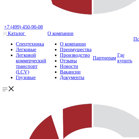
+7 (499) 450-90-08
Каталог
О компании
По
Спецтехника
О компании
Легковые
Преимущества
Легковой
Производство
Где
Партнерам
коммерческий
Отзывы
купить
транспорт
Новости
(LCV)
Вакансии
Грузовые
Документы