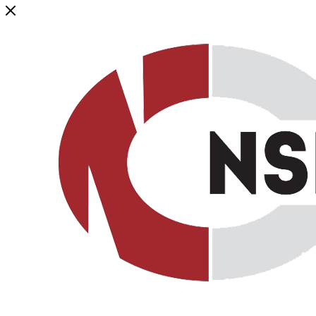
Генеральный дистрибьютор торговой марки NSP в России и ст