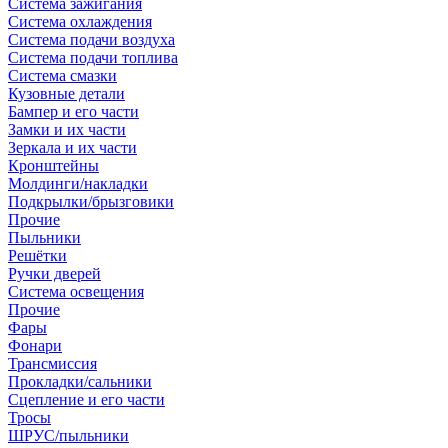
Система зажигания
Система охлаждения
Система подачи воздуха
Система подачи топлива
Система смазки
Кузовные детали
Бампер и его части
Замки и их части
Зеркала и их части
Кронштейны
Молдинги/накладки
Подкрылки/брызговики
Прочие
Пыльники
Решётки
Ручки дверей
Система освещения
Прочие
Фары
Фонари
Трансмиссия
Прокладки/сальники
Сцепление и его части
Тросы
ШРУС/пыльники