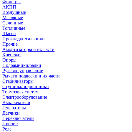
Фильтры
АКПП
Воздушные
Масляные
Салонные
Топливные
Шасси
Прокладки/сальники
Прочие
Амортизаторы и их части
Крепежи
Опоры
Подрамники/балки
Рулевое управление
Рычаги подвески и их части
Стабилизаторы
Ступицы/подшипники
Тормозная система
Электрооборудование
Выключатели
Генераторы
Датчики
Переключатели
Прочие
Реле