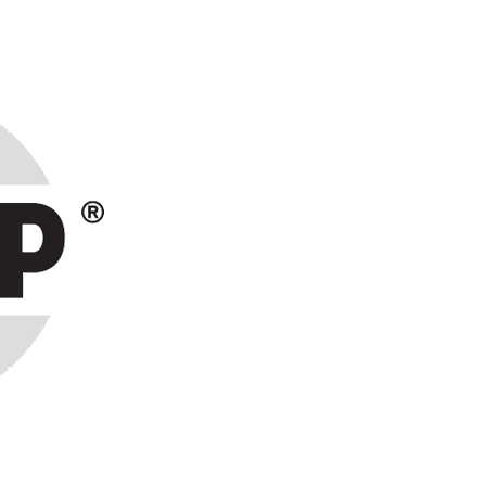
ранах СНГ