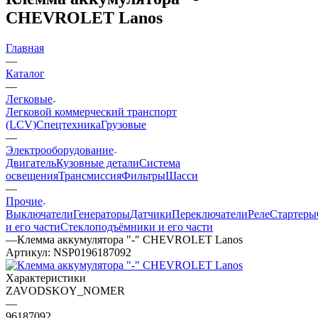
CHEVROLET Lanos
Главная
—
Каталог
—
Легковые
Легковой коммерческий транспорт
(LCV)
Спецтехника
Грузовые
—
Электрооборудование
Двигатель
Кузовные детали
Система
освещения
Трансмиссия
Фильтры
Шасси
—
Прочие
Выключатели
Генераторы
Датчики
Переключатели
Реле
Стартеры
и его части
Стеклоподъёмники и его части
—
Клемма аккумулятора "-" CHEVROLET Lanos
Артикул:
NSP0196187092
Характеристики
ZAVODSKOY_NOMER
—
96187092