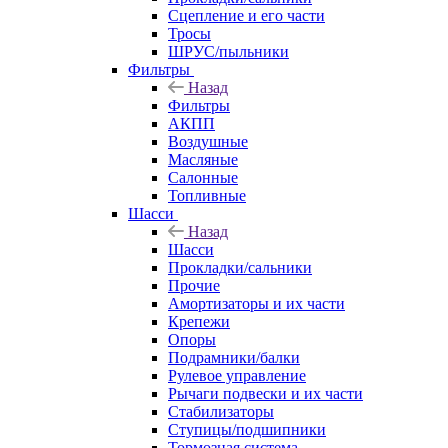
Сцепление и его части
Тросы
ШРУС/пыльники
Фильтры
Назад
Фильтры
АКПП
Воздушные
Масляные
Салонные
Топливные
Шасси
Назад
Шасси
Прокладки/сальники
Прочие
Амортизаторы и их части
Крепежи
Опоры
Подрамники/балки
Рулевое управление
Рычаги подвески и их части
Стабилизаторы
Ступицы/подшипники
Тормозная система