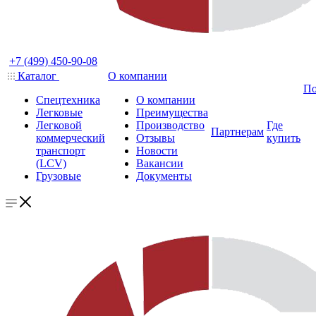
+7 (499) 450-90-08
Каталог
О компании
По
Спецтехника
О компании
Легковые
Преимущества
Легковой
Производство
Где
Партнерам
коммерческий
Отзывы
купить
транспорт
Новости
(LCV)
Вакансии
Грузовые
Документы