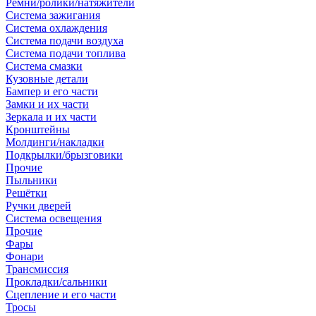
Ремни/ролики/натяжители
Система зажигания
Система охлаждения
Система подачи воздуха
Система подачи топлива
Система смазки
Кузовные детали
Бампер и его части
Замки и их части
Зеркала и их части
Кронштейны
Молдинги/накладки
Подкрылки/брызговики
Прочие
Пыльники
Решётки
Ручки дверей
Система освещения
Прочие
Фары
Фонари
Трансмиссия
Прокладки/сальники
Сцепление и его части
Тросы