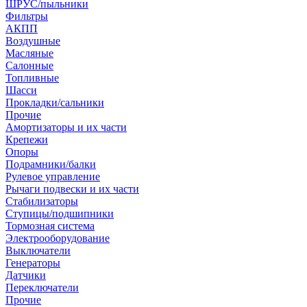
ШРУС/пыльники
Фильтры
АКПП
Воздушные
Масляные
Салонные
Топливные
Шасси
Прокладки/сальники
Прочие
Амортизаторы и их части
Крепежи
Опоры
Подрамники/балки
Рулевое управление
Рычаги подвески и их части
Стабилизаторы
Ступицы/подшипники
Тормозная система
Электрооборудование
Выключатели
Генераторы
Датчики
Переключатели
Прочие