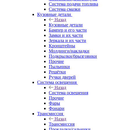
Система подачи топлива
Система смазки
Кузовные детали
Назад
Кузовные детали
Бампер и его части
Замки и их части
Зеркала и их части
Кронштейны
Молдинги/накладки
Подкрылки/брызговики
Прочие
Пыльники
Решётки
Ручки дверей
Система освещения
Назад
Система освещения
Прочие
Фары
Фонари
Трансмиссия
Назад
Трансмиссия
Прокладки/сальники