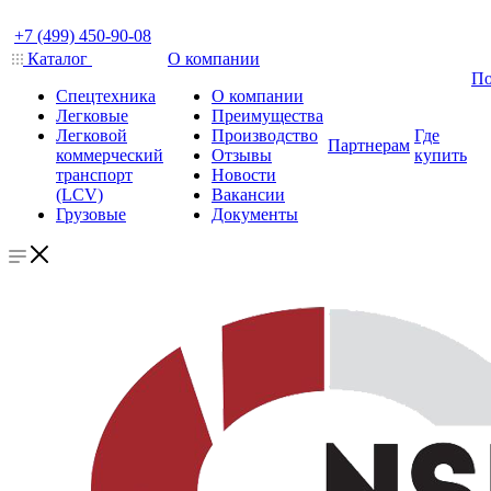
+7 (499) 450-90-08
Каталог
О компании
По
Спецтехника
О компании
Легковые
Преимущества
Легковой
Производство
Где
Партнерам
коммерческий
Отзывы
купить
транспорт
Новости
(LCV)
Вакансии
Грузовые
Документы