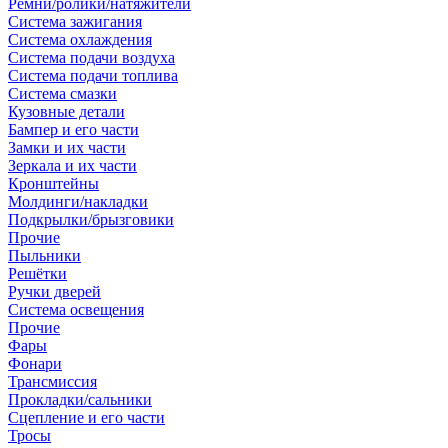
Ремни/ролики/натяжители
Система зажигания
Система охлаждения
Система подачи воздуха
Система подачи топлива
Система смазки
Кузовные детали
Бампер и его части
Замки и их части
Зеркала и их части
Кронштейны
Молдинги/накладки
Подкрылки/брызговики
Прочие
Пыльники
Решётки
Ручки дверей
Система освещения
Прочие
Фары
Фонари
Трансмиссия
Прокладки/сальники
Сцепление и его части
Тросы