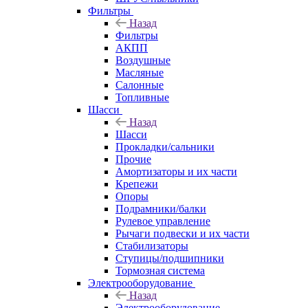
Фильтры
Назад
Фильтры
АКПП
Воздушные
Масляные
Салонные
Топливные
Шасси
Назад
Шасси
Прокладки/сальники
Прочие
Амортизаторы и их части
Крепежи
Опоры
Подрамники/балки
Рулевое управление
Рычаги подвески и их части
Стабилизаторы
Ступицы/подшипники
Тормозная система
Электрооборудование
Назад
Электрооборудование