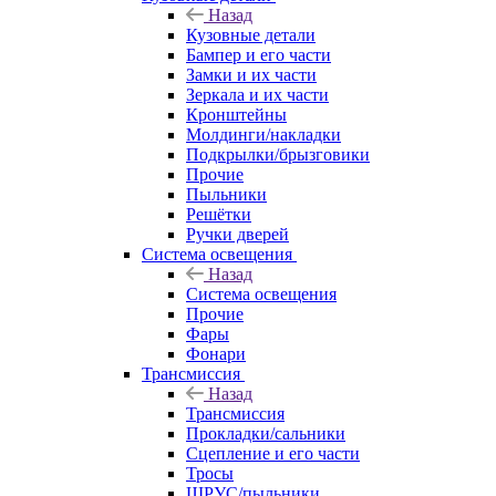
Назад
Кузовные детали
Бампер и его части
Замки и их части
Зеркала и их части
Кронштейны
Молдинги/накладки
Подкрылки/брызговики
Прочие
Пыльники
Решётки
Ручки дверей
Система освещения
Назад
Система освещения
Прочие
Фары
Фонари
Трансмиссия
Назад
Трансмиссия
Прокладки/сальники
Сцепление и его части
Тросы
ШРУС/пыльники