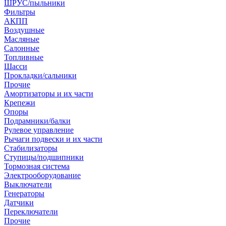
ШРУС/пыльники
Фильтры
АКПП
Воздушные
Масляные
Салонные
Топливные
Шасси
Прокладки/сальники
Прочие
Амортизаторы и их части
Крепежи
Опоры
Подрамники/балки
Рулевое управление
Рычаги подвески и их части
Стабилизаторы
Ступицы/подшипники
Тормозная система
Электрооборудование
Выключатели
Генераторы
Датчики
Переключатели
Прочие