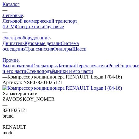
Каталог
—
Легковые
Легковой коммерческий транспорт
(LCV)
Спецтехника
Грузовые
—
Электрооборудование
Двигатель
Кузовные детали
Система
освещения
Трансмиссия
Фильтры
Шасси
—
Прочие
Выключатели
Генераторы
Датчики
Переключатели
Реле
Стартеры
и его части
Стеклоподъёмники и его части
—
Компрессор кондиционера RENAULT Logan I (04-16)
Артикул:
NSP078201025121
Характеристики
ZAVODSKOY_NOMER
—
8201025121
brand
—
RENAULT
model
—