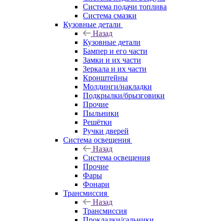
Система подачи топлива
Система смазки
Кузовные детали
Назад
Кузовные детали
Бампер и его части
Замки и их части
Зеркала и их части
Кронштейны
Молдинги/накладки
Подкрылки/брызговики
Прочие
Пыльники
Решётки
Ручки дверей
Система освещения
Назад
Система освещения
Прочие
Фары
Фонари
Трансмиссия
Назад
Трансмиссия
Прокладки/сальники