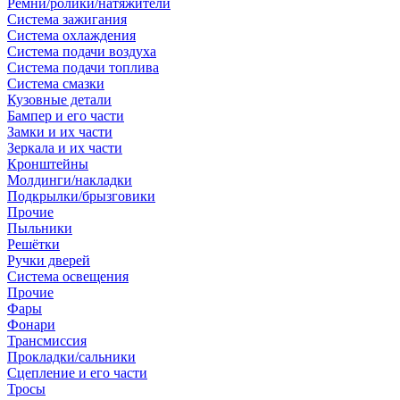
Ремни/ролики/натяжители
Система зажигания
Система охлаждения
Система подачи воздуха
Система подачи топлива
Система смазки
Кузовные детали
Бампер и его части
Замки и их части
Зеркала и их части
Кронштейны
Молдинги/накладки
Подкрылки/брызговики
Прочие
Пыльники
Решётки
Ручки дверей
Система освещения
Прочие
Фары
Фонари
Трансмиссия
Прокладки/сальники
Сцепление и его части
Тросы