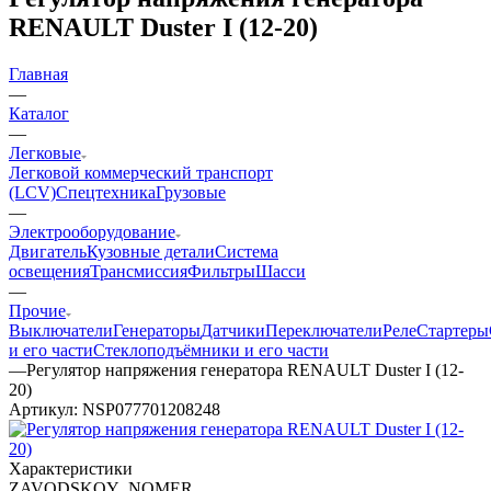
RENAULT Duster I (12-20)
Главная
—
Каталог
—
Легковые
Легковой коммерческий транспорт
(LCV)
Спецтехника
Грузовые
—
Электрооборудование
Двигатель
Кузовные детали
Система
освещения
Трансмиссия
Фильтры
Шасси
—
Прочие
Выключатели
Генераторы
Датчики
Переключатели
Реле
Стартеры
и его части
Стеклоподъёмники и его части
—
Регулятор напряжения генератора RENAULT Duster I (12-
20)
Артикул:
NSP077701208248
Характеристики
ZAVODSKOY_NOMER