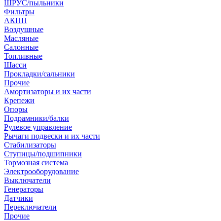
ШРУС/пыльники
Фильтры
АКПП
Воздушные
Масляные
Салонные
Топливные
Шасси
Прокладки/сальники
Прочие
Амортизаторы и их части
Крепежи
Опоры
Подрамники/балки
Рулевое управление
Рычаги подвески и их части
Стабилизаторы
Ступицы/подшипники
Тормозная система
Электрооборудование
Выключатели
Генераторы
Датчики
Переключатели
Прочие