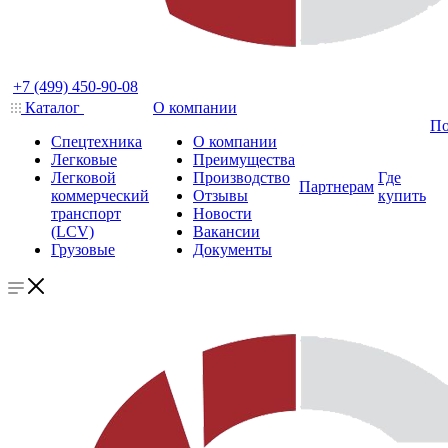
+7 (499) 450-90-08
Каталог
О компании
По
Спецтехника
О компании
Легковые
Преимущества
Легковой
Производство
Где
Партнерам
коммерческий
Отзывы
купить
транспорт
Новости
(LCV)
Вакансии
Грузовые
Документы