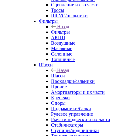
Сцепление и его части
Тросы
ШРУС/пыльники
Фильтры
Назад
Фильтры
АКПП
Воздушные
Масляные
Салонные
Топливные
Шасси
Назад
Шасси
Прокладки/сальники
Прочие
Амортизаторы и их части
Крепежи
Опоры
Подрамники/балки
Рулевое управление
Рычаги подвески и их части
Стабилизаторы
Ступицы/подшипники
Тормозная система