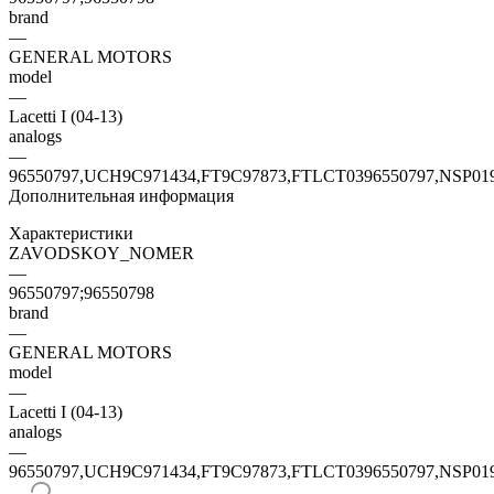
brand
—
GENERAL MOTORS
model
—
Lacetti I (04-13)
analogs
—
96550797,UCH9C971434,FT9C97873,FTLCT0396550797,NSP01
Дополнительная информация
Характеристики
ZAVODSKOY_NOMER
—
96550797;96550798
brand
—
GENERAL MOTORS
model
—
Lacetti I (04-13)
analogs
—
96550797,UCH9C971434,FT9C97873,FTLCT0396550797,NSP01