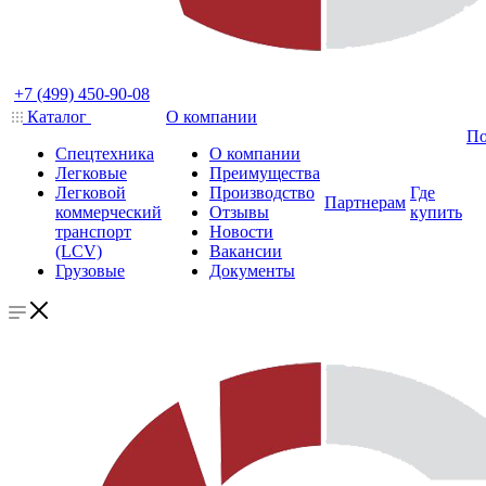
+7 (499) 450-90-08
Каталог
О компании
По
Спецтехника
О компании
Легковые
Преимущества
Легковой
Производство
Где
Партнерам
коммерческий
Отзывы
купить
транспорт
Новости
(LCV)
Вакансии
Грузовые
Документы