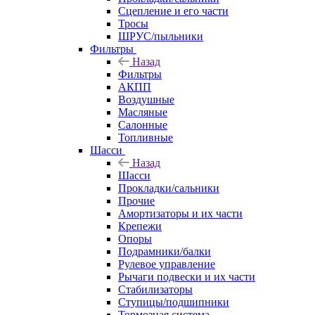
Сцепление и его части
Тросы
ШРУС/пыльники
Фильтры
Назад
Фильтры
АКПП
Воздушные
Масляные
Салонные
Топливные
Шасси
Назад
Шасси
Прокладки/сальники
Прочие
Амортизаторы и их части
Крепежи
Опоры
Подрамники/балки
Рулевое управление
Рычаги подвески и их части
Стабилизаторы
Ступицы/подшипники
Тормозная система