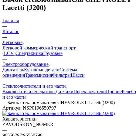
Lacetti (J200)
Главная
—
Каталог
—
Легковые
Легковой коммерческий транспорт
(LCV)
Спецтехника
Грузовые
—
Электрооборудование
Двигатель
Кузовные детали
Система
освещения
Трансмиссия
Фильтры
Шасси
—
Стеклоочистители и его части
Выключатели
Генераторы
Датчики
Переключатели
Прочие
Реле
С
и его части
—
Бачок стеклоомывателя CHEVROLET Lacetti (J200)
Артикул:
NSP0196550797
Характеристики
ZAVODSKOY_NOMER
—
96550797;96550798