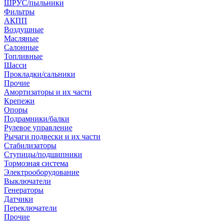
ШРУС/пыльники
Фильтры
АКПП
Воздушные
Масляные
Салонные
Топливные
Шасси
Прокладки/сальники
Прочие
Амортизаторы и их части
Крепежи
Опоры
Подрамники/балки
Рулевое управление
Рычаги подвески и их части
Стабилизаторы
Ступицы/подшипники
Тормозная система
Электрооборудование
Выключатели
Генераторы
Датчики
Переключатели
Прочие