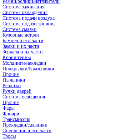
Ремни/ролики/натяжители
Система зажигания
Система охлаждения
Система подачи воздуха
Система подачи топлива
Система смазки
Кузовные детали
Бампер и его части
Замки и их части
Зеркала и их части
Кронштейны
Молдинги/накладки
Подкрылки/брызговики
Прочие
Пыльники
Решётки
Ручки дверей
Система освещения
Прочие
Фары
Фонари
Трансмиссия
Прокладки/сальники
Сцепление и его части
Тросы