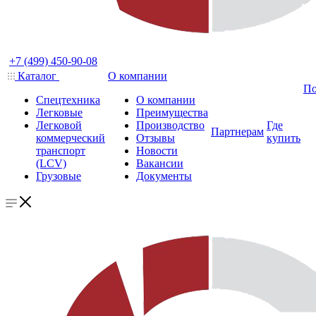
+7 (499) 450-90-08
Каталог
О компании
По
Спецтехника
О компании
Легковые
Преимущества
Легковой
Производство
Где
Партнерам
коммерческий
Отзывы
купить
транспорт
Новости
(LCV)
Вакансии
Грузовые
Документы