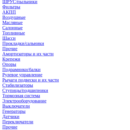
ШРУС/пыльники
Фильтры
АКПП
Воздушные
Масляные
Салонные
Топливные
Шасси
Прокладки/сальники
Прочие
Амортизаторы и их части
Крепежи
Опоры
Подрамники/балки
Рулевое управление
Рычаги подвески и их части
Стабилизаторы
Ступицы/подшипники
Тормозная система
Электрооборудование
Выключатели
Генераторы
Датчики
Переключатели
Прочие