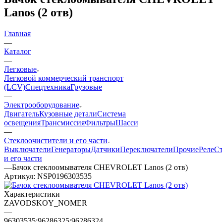
Lanos (2 отв)
Главная
—
Каталог
—
Легковые
Легковой коммерческий транспорт
(LCV)
Спецтехника
Грузовые
—
Электрооборудование
Двигатель
Кузовные детали
Система
освещения
Трансмиссия
Фильтры
Шасси
—
Стеклоочистители и его части
Выключатели
Генераторы
Датчики
Переключатели
Прочие
Реле
С
и его части
—
Бачок стеклоомывателя CHEVROLET Lanos (2 отв)
Артикул:
NSP0196303535
Характеристики
ZAVODSKOY_NOMER
—
96303535:96286325;96286324