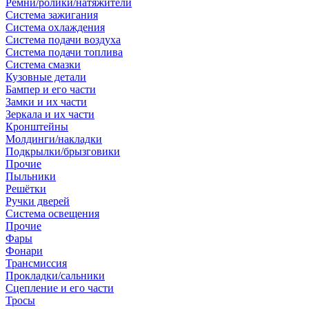
Ремни/ролики/натяжители
Система зажигания
Система охлаждения
Система подачи воздуха
Система подачи топлива
Система смазки
Кузовные детали
Бампер и его части
Замки и их части
Зеркала и их части
Кронштейны
Молдинги/накладки
Подкрылки/брызговики
Прочие
Пыльники
Решётки
Ручки дверей
Система освещения
Прочие
Фары
Фонари
Трансмиссия
Прокладки/сальники
Сцепление и его части
Тросы