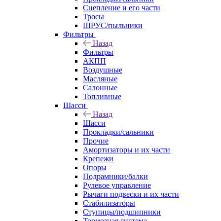
Сцепление и его части
Тросы
ШРУС/пыльники
Фильтры
Назад
Фильтры
АКПП
Воздушные
Масляные
Салонные
Топливные
Шасси
Назад
Шасси
Прокладки/сальники
Прочие
Амортизаторы и их части
Крепежи
Опоры
Подрамники/балки
Рулевое управление
Рычаги подвески и их части
Стабилизаторы
Ступицы/подшипники
Тормозная система