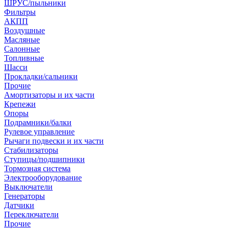
ШРУС/пыльники
Фильтры
АКПП
Воздушные
Масляные
Салонные
Топливные
Шасси
Прокладки/сальники
Прочие
Амортизаторы и их части
Крепежи
Опоры
Подрамники/балки
Рулевое управление
Рычаги подвески и их части
Стабилизаторы
Ступицы/подшипники
Тормозная система
Электрооборудование
Выключатели
Генераторы
Датчики
Переключатели
Прочие