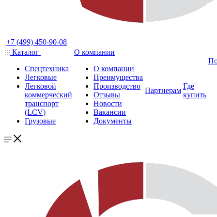
+7 (499) 450-90-08
Каталог
О компании
По
Спецтехника
О компании
Легковые
Преимущества
Легковой
Производство
Где
Партнерам
коммерческий
Отзывы
купить
транспорт
Новости
(LCV)
Вакансии
Грузовые
Документы