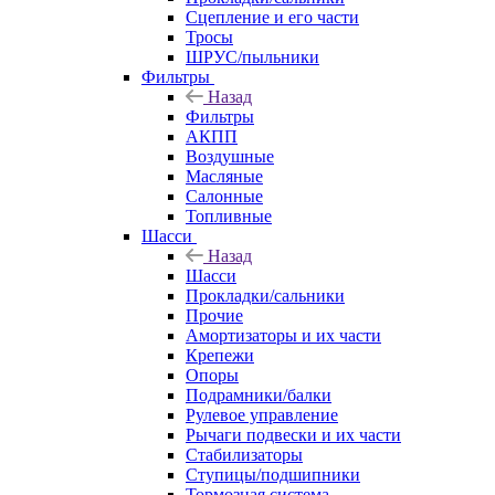
Сцепление и его части
Тросы
ШРУС/пыльники
Фильтры
Назад
Фильтры
АКПП
Воздушные
Масляные
Салонные
Топливные
Шасси
Назад
Шасси
Прокладки/сальники
Прочие
Амортизаторы и их части
Крепежи
Опоры
Подрамники/балки
Рулевое управление
Рычаги подвески и их части
Стабилизаторы
Ступицы/подшипники
Тормозная система