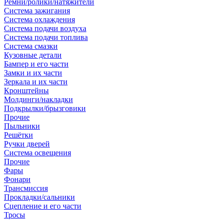
Ремни/ролики/натяжители
Система зажигания
Система охлаждения
Система подачи воздуха
Система подачи топлива
Система смазки
Кузовные детали
Бампер и его части
Замки и их части
Зеркала и их части
Кронштейны
Молдинги/накладки
Подкрылки/брызговики
Прочие
Пыльники
Решётки
Ручки дверей
Система освещения
Прочие
Фары
Фонари
Трансмиссия
Прокладки/сальники
Сцепление и его части
Тросы