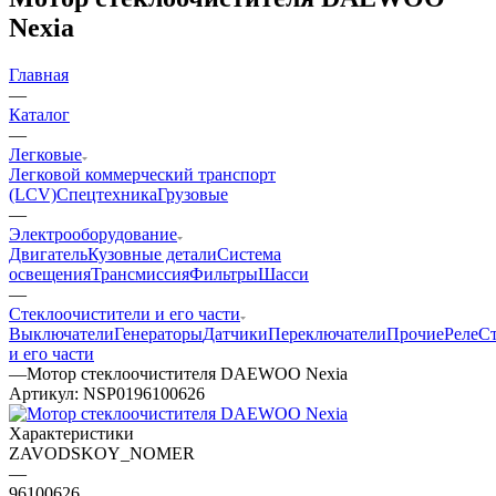
Nexia
Главная
—
Каталог
—
Легковые
Легковой коммерческий транспорт
(LCV)
Спецтехника
Грузовые
—
Электрооборудование
Двигатель
Кузовные детали
Система
освещения
Трансмиссия
Фильтры
Шасси
—
Стеклоочистители и его части
Выключатели
Генераторы
Датчики
Переключатели
Прочие
Реле
С
и его части
—
Мотор стеклоочистителя DAEWOO Nexia
Артикул:
NSP0196100626
Характеристики
ZAVODSKOY_NOMER
—
96100626