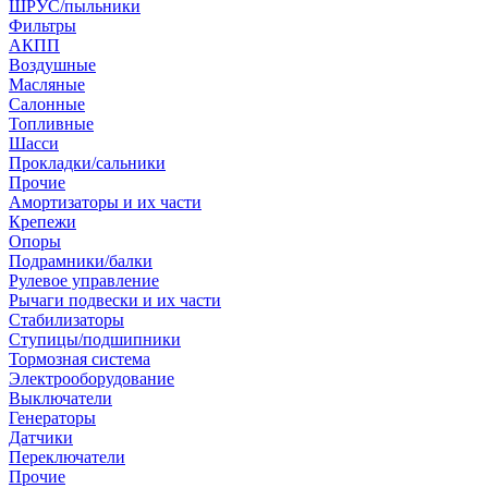
ШРУС/пыльники
Фильтры
АКПП
Воздушные
Масляные
Салонные
Топливные
Шасси
Прокладки/сальники
Прочие
Амортизаторы и их части
Крепежи
Опоры
Подрамники/балки
Рулевое управление
Рычаги подвески и их части
Стабилизаторы
Ступицы/подшипники
Тормозная система
Электрооборудование
Выключатели
Генераторы
Датчики
Переключатели
Прочие