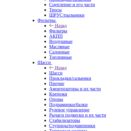
Сцепление и его части
Тросы
ШРУС/пыльники
Фильтры
Назад
Фильтры
АКПП
Воздушные
Масляные
Салонные
Топливные
Шасси
Назад
Шасси
Прокладки/сальники
Прочие
Амортизаторы и их части
Крепежи
Опоры
Подрамники/балки
Рулевое управление
Рычаги подвески и их части
Стабилизаторы
Ступицы/подшипники
Тормозная система