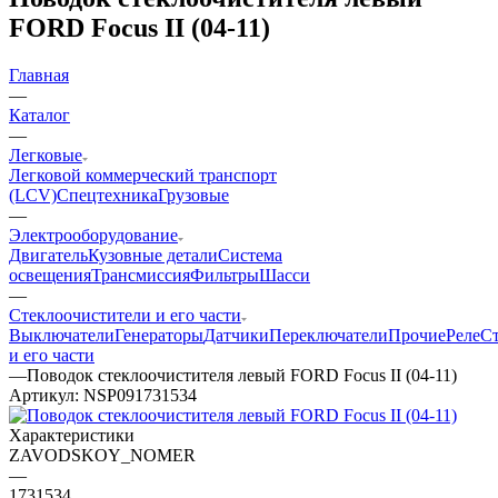
FORD Focus II (04-11)
Главная
—
Каталог
—
Легковые
Легковой коммерческий транспорт
(LCV)
Спецтехника
Грузовые
—
Электрооборудование
Двигатель
Кузовные детали
Система
освещения
Трансмиссия
Фильтры
Шасси
—
Стеклоочистители и его части
Выключатели
Генераторы
Датчики
Переключатели
Прочие
Реле
С
и его части
—
Поводок стеклоочистителя левый FORD Focus II (04-11)
Артикул:
NSP091731534
Характеристики
ZAVODSKOY_NOMER
—
1731534