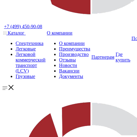
+7 (499) 450-90-08
Каталог
О компании
По
Спецтехника
О компании
Легковые
Преимущества
Легковой
Производство
Где
Партнерам
коммерческий
Отзывы
купить
транспорт
Новости
(LCV)
Вакансии
Грузовые
Документы