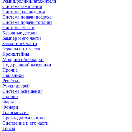
Ремни/ролики/натяжители
Система зажигания
Система охлаждения
Система подачи воздуха
Система подачи топлива
Система смазки
Кузовные детали
Бампер и его части
Замки и их части
Зеркала и их части
Кронштейны
Молдинги/накладки
Подкрылки/брызговики
Прочие
Пыльники
Решётки
Ручки дверей
Система освещения
Прочие
Фары
Фонари
Трансмиссия
Прокладки/сальники
Сцепление и его части
Тросы