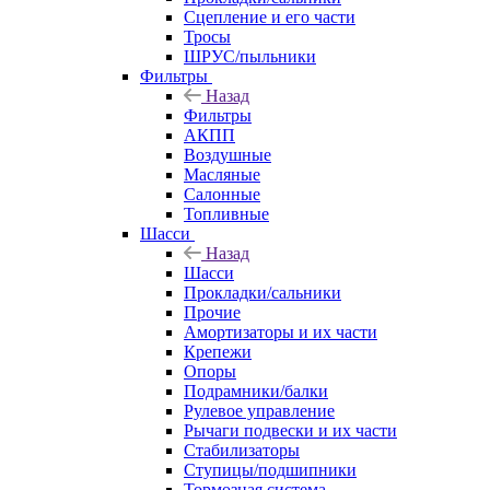
Сцепление и его части
Тросы
ШРУС/пыльники
Фильтры
Назад
Фильтры
АКПП
Воздушные
Масляные
Салонные
Топливные
Шасси
Назад
Шасси
Прокладки/сальники
Прочие
Амортизаторы и их части
Крепежи
Опоры
Подрамники/балки
Рулевое управление
Рычаги подвески и их части
Стабилизаторы
Ступицы/подшипники
Тормозная система