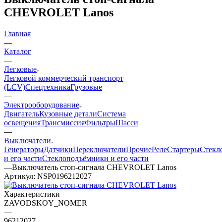
CHEVROLET Lanos
Главная
—
Каталог
—
Легковые
Легковой коммерческий транспорт
(LCV)
Спецтехника
Грузовые
—
Электрооборудование
Двигатель
Кузовные детали
Система
освещения
Трансмиссия
Фильтры
Шасси
—
Выключатели
Генераторы
Датчики
Переключатели
Прочие
Реле
Стартеры
Стекл
и его части
Стеклоподъёмники и его части
—
Выключатель стоп-сигнала CHEVROLET Lanos
Артикул:
NSP0196212027
Характеристики
ZAVODSKOY_NOMER
—
96212027