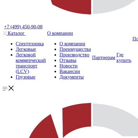
+7 (499) 450-90-08
Каталог
О компании
По
Спецтехника
О компании
Легковые
Преимущества
Легковой
Производство
Где
Партнерам
коммерческий
Отзывы
купить
транспорт
Новости
(LCV)
Вакансии
Грузовые
Документы