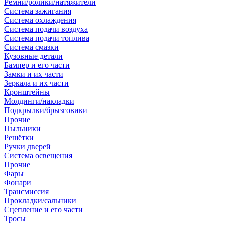
Ремни/ролики/натяжители
Система зажигания
Система охлаждения
Система подачи воздуха
Система подачи топлива
Система смазки
Кузовные детали
Бампер и его части
Замки и их части
Зеркала и их части
Кронштейны
Молдинги/накладки
Подкрылки/брызговики
Прочие
Пыльники
Решётки
Ручки дверей
Система освещения
Прочие
Фары
Фонари
Трансмиссия
Прокладки/сальники
Сцепление и его части
Тросы