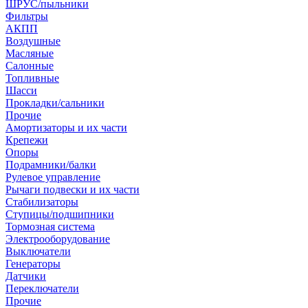
ШРУС/пыльники
Фильтры
АКПП
Воздушные
Масляные
Салонные
Топливные
Шасси
Прокладки/сальники
Прочие
Амортизаторы и их части
Крепежи
Опоры
Подрамники/балки
Рулевое управление
Рычаги подвески и их части
Стабилизаторы
Ступицы/подшипники
Тормозная система
Электрооборудование
Выключатели
Генераторы
Датчики
Переключатели
Прочие