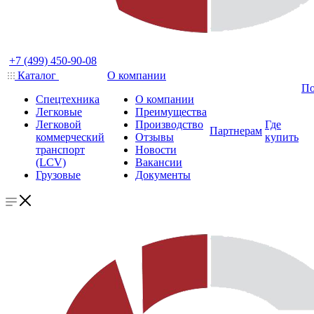
+7 (499) 450-90-08
Каталог
О компании
По
Спецтехника
О компании
Легковые
Преимущества
Легковой
Производство
Где
Партнерам
коммерческий
Отзывы
купить
транспорт
Новости
(LCV)
Вакансии
Грузовые
Документы