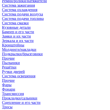
Ремни/ролики/натяжители
Система зажигания
Система охлаждения
Система подачи воздуха
Система подачи топлива
Система смазки
Кузовные детали
Бампер и его части
Замки и их части
Зеркала и их части
Кронштейны
Молдинги/накладки
Подкрылки/брызговики
Прочие
Пыльники
Решётки
Ручки дверей
Система освещения
Прочие
Фары
Фонари
Трансмиссия
Прокладки/сальники
Сцепление и его части
Тросы