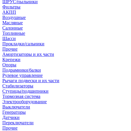
ШРУС/пыльники
Фильтры
АКПП
Воздушные
Масляные
Салонные
Топливные
Шасси
Прокладки/сальники
Прочие
Амортизаторы и их части
Крепежи
Опоры
Подрамники/балки
Рулевое управление
Рычаги подвески и их части
Стабилизаторы
Ступицы/подшипники
Тормозная система
Электрооборудование
Выключатели
Генераторы
Датчики
Переключатели
Прочие