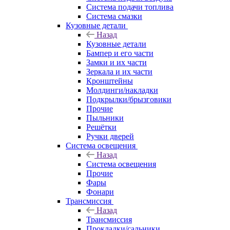
Система подачи топлива
Система смазки
Кузовные детали
Назад
Кузовные детали
Бампер и его части
Замки и их части
Зеркала и их части
Кронштейны
Молдинги/накладки
Подкрылки/брызговики
Прочие
Пыльники
Решётки
Ручки дверей
Система освещения
Назад
Система освещения
Прочие
Фары
Фонари
Трансмиссия
Назад
Трансмиссия
Прокладки/сальники