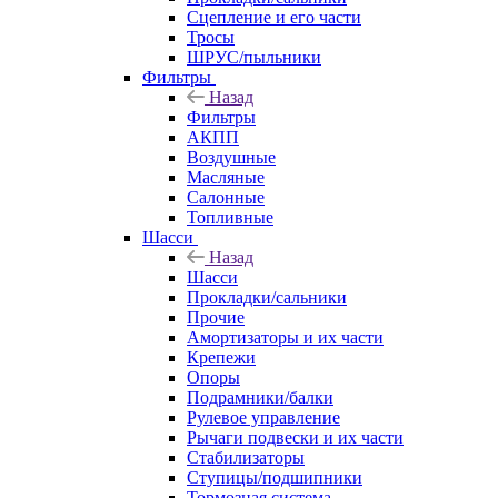
Сцепление и его части
Тросы
ШРУС/пыльники
Фильтры
Назад
Фильтры
АКПП
Воздушные
Масляные
Салонные
Топливные
Шасси
Назад
Шасси
Прокладки/сальники
Прочие
Амортизаторы и их части
Крепежи
Опоры
Подрамники/балки
Рулевое управление
Рычаги подвески и их части
Стабилизаторы
Ступицы/подшипники
Тормозная система