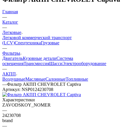
Главная
—
Каталог
—
Легковые
Легковой коммерческий транспорт
(LCV)
Спецтехника
Грузовые
—
Фильтры
Двигатель
Кузовные детали
Система
освещения
Трансмиссия
Шасси
Электрооборудование
—
АКПП
Воздушные
Масляные
Салонные
Топливные
—
Фильтр АКПП CHEVROLET Captiva
Артикул:
NSP0124230708
Характеристики
ZAVODSKOY_NOMER
—
24230708
brand
—