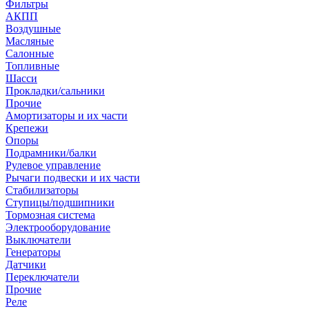
Фильтры
АКПП
Воздушные
Масляные
Салонные
Топливные
Шасси
Прокладки/сальники
Прочие
Амортизаторы и их части
Крепежи
Опоры
Подрамники/балки
Рулевое управление
Рычаги подвески и их части
Стабилизаторы
Ступицы/подшипники
Тормозная система
Электрооборудование
Выключатели
Генераторы
Датчики
Переключатели
Прочие
Реле