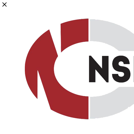
Генеральный дистрибьютор торговой марки NSP в России и ст