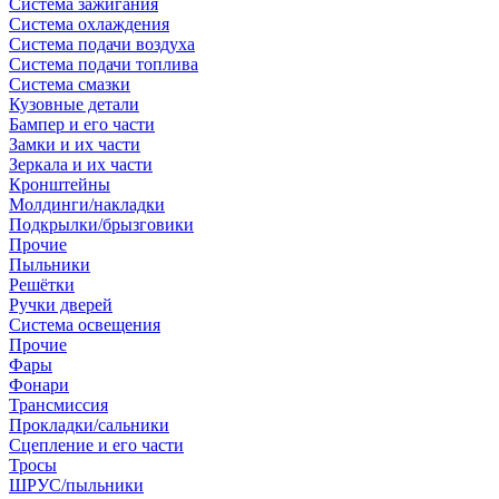
Система зажигания
Система охлаждения
Система подачи воздуха
Система подачи топлива
Система смазки
Кузовные детали
Бампер и его части
Замки и их части
Зеркала и их части
Кронштейны
Молдинги/накладки
Подкрылки/брызговики
Прочие
Пыльники
Решётки
Ручки дверей
Система освещения
Прочие
Фары
Фонари
Трансмиссия
Прокладки/сальники
Сцепление и его части
Тросы
ШРУС/пыльники