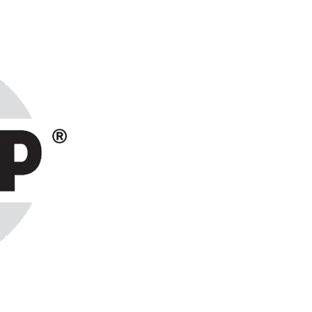
ранах СНГ