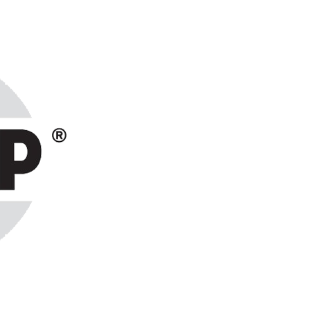
ранах СНГ