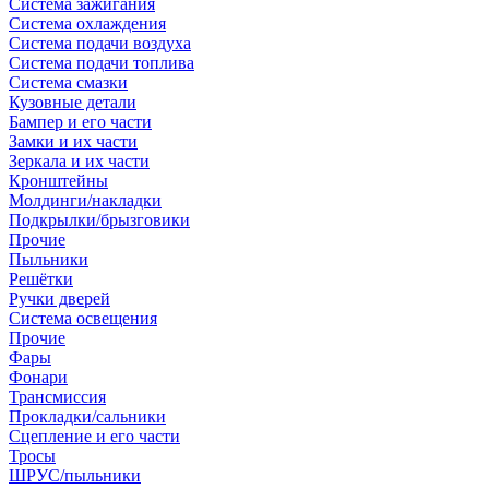
Система зажигания
Система охлаждения
Система подачи воздуха
Система подачи топлива
Система смазки
Кузовные детали
Бампер и его части
Замки и их части
Зеркала и их части
Кронштейны
Молдинги/накладки
Подкрылки/брызговики
Прочие
Пыльники
Решётки
Ручки дверей
Система освещения
Прочие
Фары
Фонари
Трансмиссия
Прокладки/сальники
Сцепление и его части
Тросы
ШРУС/пыльники