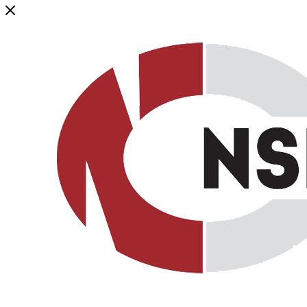
Генеральный дистрибьютор торговой марки NSP в России и ст