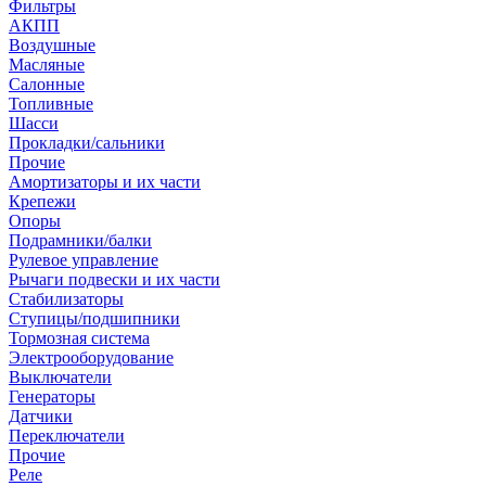
Фильтры
АКПП
Воздушные
Масляные
Салонные
Топливные
Шасси
Прокладки/сальники
Прочие
Амортизаторы и их части
Крепежи
Опоры
Подрамники/балки
Рулевое управление
Рычаги подвески и их части
Стабилизаторы
Ступицы/подшипники
Тормозная система
Электрооборудование
Выключатели
Генераторы
Датчики
Переключатели
Прочие
Реле