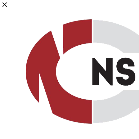
Генеральный дистрибьютор торговой марки NSP в России и ст