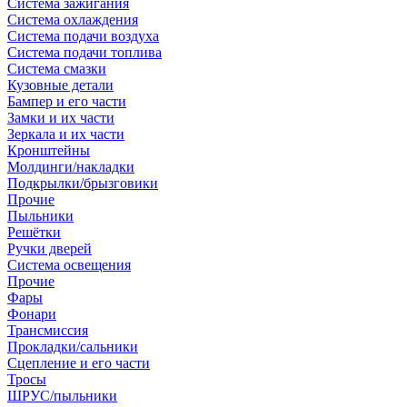
Система зажигания
Система охлаждения
Система подачи воздуха
Система подачи топлива
Система смазки
Кузовные детали
Бампер и его части
Замки и их части
Зеркала и их части
Кронштейны
Молдинги/накладки
Подкрылки/брызговики
Прочие
Пыльники
Решётки
Ручки дверей
Система освещения
Прочие
Фары
Фонари
Трансмиссия
Прокладки/сальники
Сцепление и его части
Тросы
ШРУС/пыльники