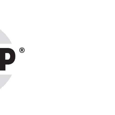
ранах СНГ