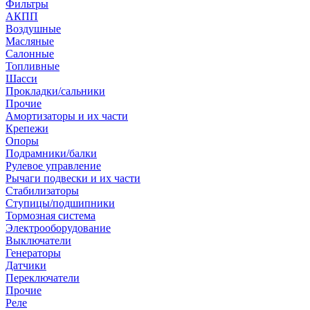
Фильтры
АКПП
Воздушные
Масляные
Салонные
Топливные
Шасси
Прокладки/сальники
Прочие
Амортизаторы и их части
Крепежи
Опоры
Подрамники/балки
Рулевое управление
Рычаги подвески и их части
Стабилизаторы
Ступицы/подшипники
Тормозная система
Электрооборудование
Выключатели
Генераторы
Датчики
Переключатели
Прочие
Реле