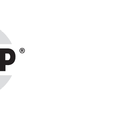
ранах СНГ