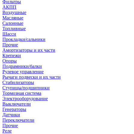
Фильтры
АКПП
Воздушные
Масляные
Салонные
Топливные
Шасси
Прокладки/сальники
Прочие
Амортизаторы и их части
Крепежи
Опоры
Подрамники/балки
Рулевое управление
Рычаги подвески и их части
Стабилизаторы
Ступицы/подшипники
Тормозная система
Электрооборудование
Выключатели
Генераторы
Датчики
Переключатели
Прочие
Реле