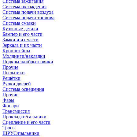
Система зажигания
Система охлаждения
Система подачи воздуха
Система подачи топлива
Система смазки
Кузовные детали
Бампер и его части
Замки и их части
Зеркала и их части
Кронштейны
Молдинги/накладки
Подкрылки/брызговики
Прочие
Пыльники
Решётки
Ручки дверей
Система освещения
Прочие
Фары
Фонари
Трансмиссия
Прокладки/сальники
Сцепление и его части
Тросы
ШРУС/пыльники