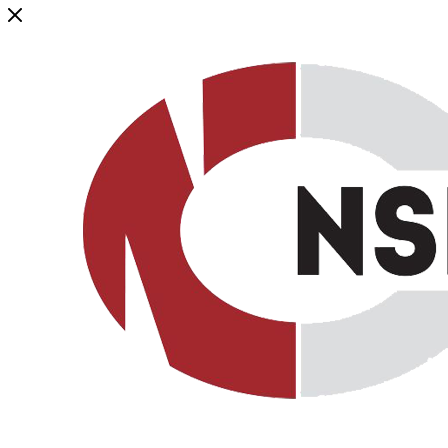
Генеральный дистрибьютор торговой марки NSP в России и ст