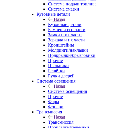
Система подачи топлива
Система смазки
Кузовные детали
Назад
Кузовные детали
Бампер и его части
Замки и их части
Зеркала и их части
Кронштейны
Молдинги/накладки
Подкрылки/брызговики
Прочие
Пыльники
Решётки
Ручки дверей
Система освещения
Назад
Система освещения
Прочие
Фары
Фонари
Трансмиссия
Назад
Трансмиссия
Прокладки/сальники