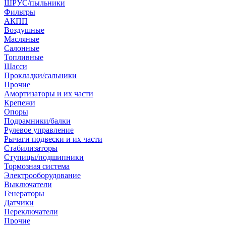
ШРУС/пыльники
Фильтры
АКПП
Воздушные
Масляные
Салонные
Топливные
Шасси
Прокладки/сальники
Прочие
Амортизаторы и их части
Крепежи
Опоры
Подрамники/балки
Рулевое управление
Рычаги подвески и их части
Стабилизаторы
Ступицы/подшипники
Тормозная система
Электрооборудование
Выключатели
Генераторы
Датчики
Переключатели
Прочие