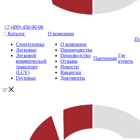
+7 (499) 450-90-08
Каталог
О компании
По
Спецтехника
О компании
Легковые
Преимущества
Легковой
Производство
Где
Партнерам
коммерческий
Отзывы
купить
транспорт
Новости
(LCV)
Вакансии
Грузовые
Документы