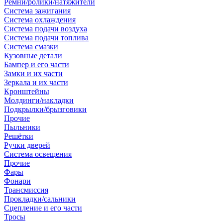
Ремни/ролики/натяжители
Система зажигания
Система охлаждения
Система подачи воздуха
Система подачи топлива
Система смазки
Кузовные детали
Бампер и его части
Замки и их части
Зеркала и их части
Кронштейны
Молдинги/накладки
Подкрылки/брызговики
Прочие
Пыльники
Решётки
Ручки дверей
Система освещения
Прочие
Фары
Фонари
Трансмиссия
Прокладки/сальники
Сцепление и его части
Тросы