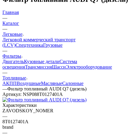
Главная
—
Каталог
—
Легковые
Легковой коммерческий транспорт
(LCV)
Спецтехника
Грузовые
—
Фильтры
Двигатель
Кузовные детали
Система
освещения
Трансмиссия
Шасси
Электрооборудование
—
Топливные
АКПП
Воздушные
Масляные
Салонные
—
Фильтр топливный AUDI Q7 (дизель)
Артикул:
NSP088T0127401A
Характеристики
ZAVODSKOY_NOMER
—
8T0127401A
brand
—