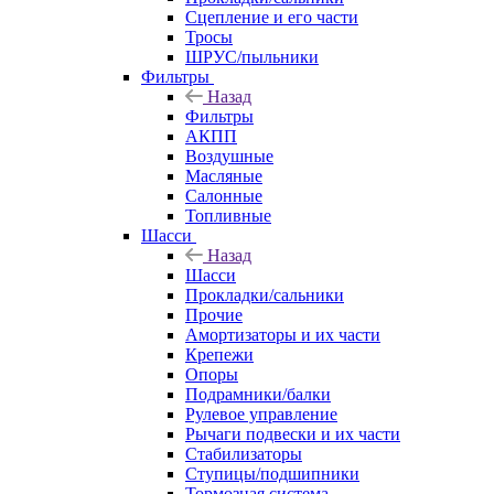
Сцепление и его части
Тросы
ШРУС/пыльники
Фильтры
Назад
Фильтры
АКПП
Воздушные
Масляные
Салонные
Топливные
Шасси
Назад
Шасси
Прокладки/сальники
Прочие
Амортизаторы и их части
Крепежи
Опоры
Подрамники/балки
Рулевое управление
Рычаги подвески и их части
Стабилизаторы
Ступицы/подшипники
Тормозная система