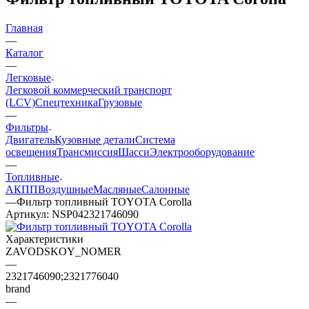
Главная
—
Каталог
—
Легковые
Легковой коммерческий транспорт
(LCV)
Спецтехника
Грузовые
—
Фильтры
Двигатель
Кузовные детали
Система
освещения
Трансмиссия
Шасси
Электрооборудование
—
Топливные
АКПП
Воздушные
Масляные
Салонные
—
Фильтр топливный TOYOTA Corolla
Артикул:
NSP042321746090
Характеристики
ZAVODSKOY_NOMER
—
2321746090;2321776040
brand
—