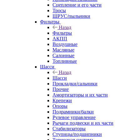
Сцепление и его части
Тросы
ШРУС/пыльники
Фильтры
Назад
Фильтры
АКПП
Воздушные
Масляные
Салонные
Топливные
Шасси
Назад
Шасси
Прокладки/сальники
Прочие
Амортизаторы и их части
Крепежи
Опоры
Подрамники/балки
Рулевое управление
Рычаги подвески и их части
Стабилизаторы
Ступицы/подшипники
Тормозная система