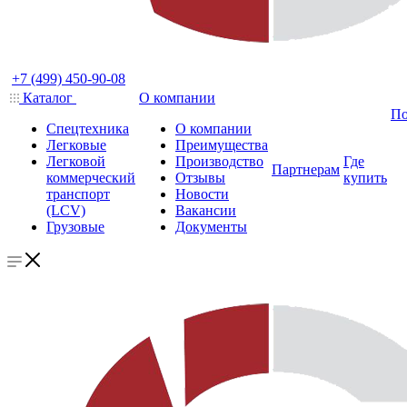
+7 (499) 450-90-08
Каталог
О компании
По
Спецтехника
О компании
Легковые
Преимущества
Легковой
Производство
Где
Партнерам
коммерческий
Отзывы
купить
транспорт
Новости
(LCV)
Вакансии
Грузовые
Документы