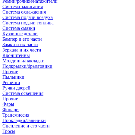
Ремни/ролики/натяжители
Система зажигания
Система охлаждения
Система подачи воздуха
Система подачи топлива
Система смазки
Кузовные детали
Бампер и его части
Замки и их части
Зеркала и их части
Кронштейны
Молдинги/накладки
Подкрылки/брызговики
Прочие
Пыльники
Решётки
Ручки дверей
Система освещения
Прочие
Фары
Фонари
Трансмиссия
Прокладки/сальники
Сцепление и его части
Тросы