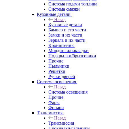
Система подачи топлива
Система смазки
Кузовные детали
Назад
Кузовные детали
Бампер и его части
Замки и их части
Зеркала и их части
Кронштейны
Молдинги/накладки
Подкрылки/брызговики
Прочие
Пыльники
Решётки
Ручки дверей
Система освещения
Назад
Система освещения
Прочие
Фары
Фонари
Трансмиссия
Назад
Трансмиссия
Прокладки/сальники