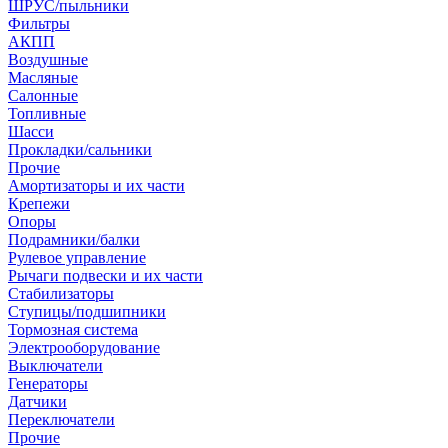
ШРУС/пыльники
Фильтры
АКПП
Воздушные
Масляные
Салонные
Топливные
Шасси
Прокладки/сальники
Прочие
Амортизаторы и их части
Крепежи
Опоры
Подрамники/балки
Рулевое управление
Рычаги подвески и их части
Стабилизаторы
Ступицы/подшипники
Тормозная система
Электрооборудование
Выключатели
Генераторы
Датчики
Переключатели
Прочие