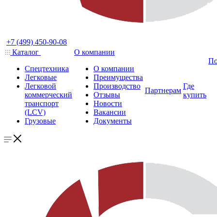
+7 (499) 450-90-08
Каталог
О компании
По
Спецтехника
О компании
Легковые
Преимущества
Легковой
Производство
Где
Партнерам
коммерческий
Отзывы
купить
транспорт
Новости
(LCV)
Вакансии
Грузовые
Документы