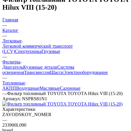
Hilux VIII (15-20)
Главная
—
Каталог
—
Легковые
Легковой коммерческий транспорт
(LCV)
Спецтехника
Грузовые
—
Фильтры
Двигатель
Кузовные детали
Система
освещения
Трансмиссия
Шасси
Электрооборудование
—
Топливные
АКПП
Воздушные
Масляные
Салонные
—
Фильтр топливный TOYOTA TOYOTA Hilux VIII (15-20)
Артикул:
NSPRS81N1
Характеристики
ZAVODSKOY_NOMER
—
233900L090
brand