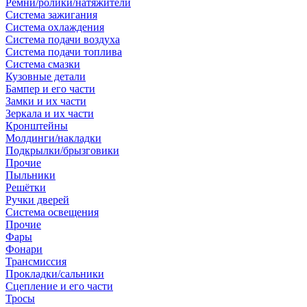
Ремни/ролики/натяжители
Система зажигания
Система охлаждения
Система подачи воздуха
Система подачи топлива
Система смазки
Кузовные детали
Бампер и его части
Замки и их части
Зеркала и их части
Кронштейны
Молдинги/накладки
Подкрылки/брызговики
Прочие
Пыльники
Решётки
Ручки дверей
Система освещения
Прочие
Фары
Фонари
Трансмиссия
Прокладки/сальники
Сцепление и его части
Тросы