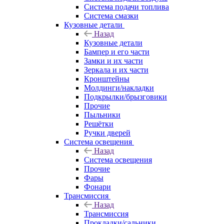
Система подачи топлива
Система смазки
Кузовные детали
Назад
Кузовные детали
Бампер и его части
Замки и их части
Зеркала и их части
Кронштейны
Молдинги/накладки
Подкрылки/брызговики
Прочие
Пыльники
Решётки
Ручки дверей
Система освещения
Назад
Система освещения
Прочие
Фары
Фонари
Трансмиссия
Назад
Трансмиссия
Прокладки/сальники