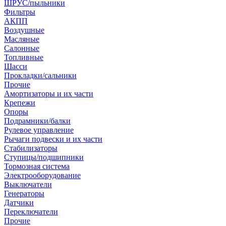
ШРУС/пыльники
Фильтры
АКПП
Воздушные
Масляные
Салонные
Топливные
Шасси
Прокладки/сальники
Прочие
Амортизаторы и их части
Крепежи
Опоры
Подрамники/балки
Рулевое управление
Рычаги подвески и их части
Стабилизаторы
Ступицы/подшипники
Тормозная система
Электрооборудование
Выключатели
Генераторы
Датчики
Переключатели
Прочие