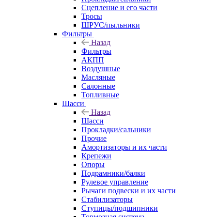
Сцепление и его части
Тросы
ШРУС/пыльники
Фильтры
Назад
Фильтры
АКПП
Воздушные
Масляные
Салонные
Топливные
Шасси
Назад
Шасси
Прокладки/сальники
Прочие
Амортизаторы и их части
Крепежи
Опоры
Подрамники/балки
Рулевое управление
Рычаги подвески и их части
Стабилизаторы
Ступицы/подшипники
Тормозная система