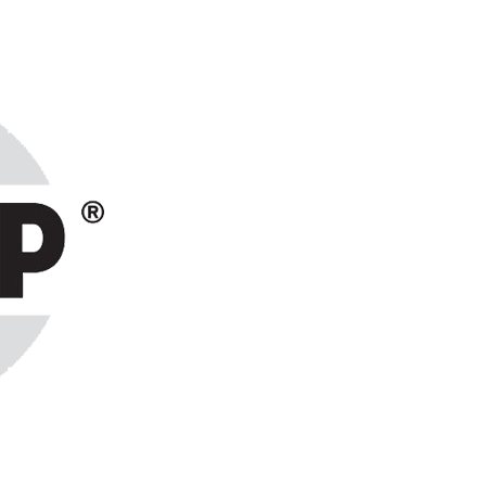
ранах СНГ