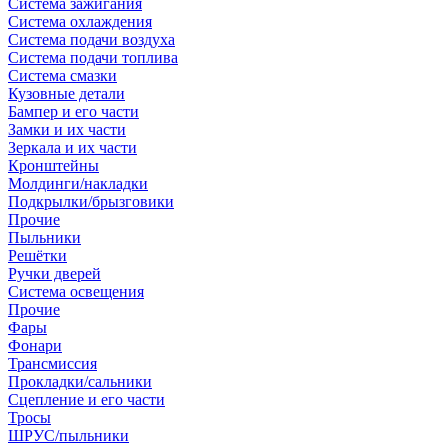
Система зажигания
Система охлаждения
Система подачи воздуха
Система подачи топлива
Система смазки
Кузовные детали
Бампер и его части
Замки и их части
Зеркала и их части
Кронштейны
Молдинги/накладки
Подкрылки/брызговики
Прочие
Пыльники
Решётки
Ручки дверей
Система освещения
Прочие
Фары
Фонари
Трансмиссия
Прокладки/сальники
Сцепление и его части
Тросы
ШРУС/пыльники