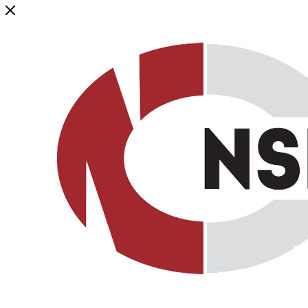
Генеральный дистрибьютор торговой марки NSP в России и ст