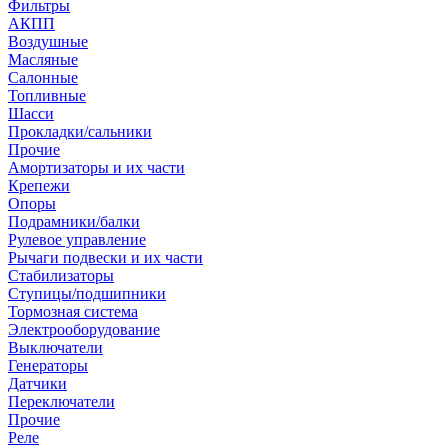
Фильтры
АКПП
Воздушные
Масляные
Салонные
Топливные
Шасси
Прокладки/сальники
Прочие
Амортизаторы и их части
Крепежи
Опоры
Подрамники/балки
Рулевое управление
Рычаги подвески и их части
Стабилизаторы
Ступицы/подшипники
Тормозная система
Электрооборудование
Выключатели
Генераторы
Датчики
Переключатели
Прочие
Реле