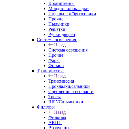
Кронштейны
Молдинги/накладки
Подкрылки/брызговики
Прочие
Пыльники
Решётки
Ручки дверей
Система освещения
Назад
Система освещения
Прочие
Фары
Фонари
Трансмиссия
Назад
Трансмиссия
Прокладки/сальники
Сцепление и его части
Тросы
ШРУС/пыльники
Фильтры
Назад
Фильтры
АКПП
Воздушные