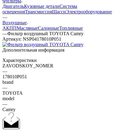
Фильтры
Двигатель
Кузовные детали
Система
освещения
Трансмиссия
Шасси
Электрооборудование
—
Воздушные
АКПП
Масляные
Салонные
Топливные
—
Фильтр воздушный TOYOTA Camry
Артикул:
NSP04178010P051
Дополнительная информация
Характеристики
ZAVODSKOY_NOMER
—
178010P051
brand
—
TOYOTA
model
—
Camry