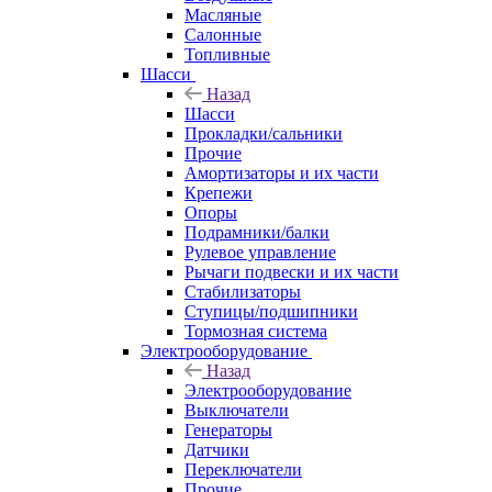
Масляные
Салонные
Топливные
Шасси
Назад
Шасси
Прокладки/сальники
Прочие
Амортизаторы и их части
Крепежи
Опоры
Подрамники/балки
Рулевое управление
Рычаги подвески и их части
Стабилизаторы
Ступицы/подшипники
Тормозная система
Электрооборудование
Назад
Электрооборудование
Выключатели
Генераторы
Датчики
Переключатели
Прочие