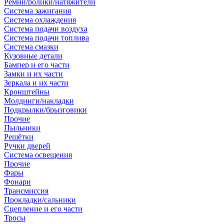
Ремни/ролики/натяжители
Система зажигания
Система охлаждения
Система подачи воздуха
Система подачи топлива
Система смазки
Кузовные детали
Бампер и его части
Замки и их части
Зеркала и их части
Кронштейны
Молдинги/накладки
Подкрылки/брызговики
Прочие
Пыльники
Решётки
Ручки дверей
Система освещения
Прочие
Фары
Фонари
Трансмиссия
Прокладки/сальники
Сцепление и его части
Тросы