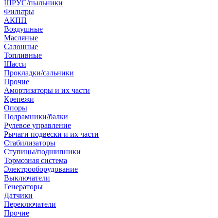
ШРУС/пыльники
Фильтры
АКПП
Воздушные
Масляные
Салонные
Топливные
Шасси
Прокладки/сальники
Прочие
Амортизаторы и их части
Крепежи
Опоры
Подрамники/балки
Рулевое управление
Рычаги подвески и их части
Стабилизаторы
Ступицы/подшипники
Тормозная система
Электрооборудование
Выключатели
Генераторы
Датчики
Переключатели
Прочие