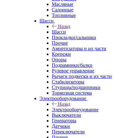
Масляные
Салонные
Топливные
Шасси
Назад
Шасси
Прокладки/сальники
Прочие
Амортизаторы и их части
Крепежи
Опоры
Подрамники/балки
Рулевое управление
Рычаги подвески и их части
Стабилизаторы
Ступицы/подшипники
Тормозная система
Электрооборудование
Назад
Электрооборудование
Выключатели
Генераторы
Датчики
Переключатели
Прочие