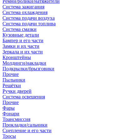
Ремни/ролики/натяжители
Система зажигания
Система охлаждения
Система подачи воздуха
Система подачи топлива
Система смазки
Кузовные детали
Бампер и его части
Замки и их части
Зеркала и их части
Кронштейны
Молдинги/накладки
Подкрылки/брызговики
Прочие
Пыльники
Решётки
Ручки дверей
Система освещения
Прочие
Фары
Фонари
Трансмиссия
Прокладки/сальники
Сцепление и его части
Тросы