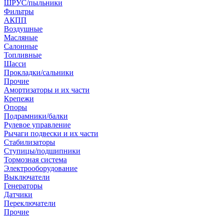
ШРУС/пыльники
Фильтры
АКПП
Воздушные
Масляные
Салонные
Топливные
Шасси
Прокладки/сальники
Прочие
Амортизаторы и их части
Крепежи
Опоры
Подрамники/балки
Рулевое управление
Рычаги подвески и их части
Стабилизаторы
Ступицы/подшипники
Тормозная система
Электрооборудование
Выключатели
Генераторы
Датчики
Переключатели
Прочие