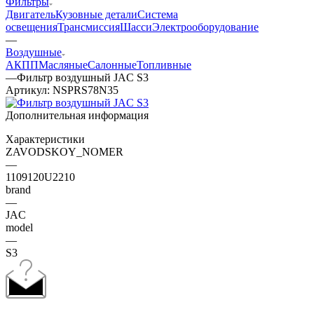
Фильтры
Двигатель
Кузовные детали
Система
освещения
Трансмиссия
Шасси
Электрооборудование
—
Воздушные
АКПП
Масляные
Салонные
Топливные
—
Фильтр воздушный JAC S3
Артикул:
NSPRS78N35
Дополнительная информация
Характеристики
ZAVODSKOY_NOMER
—
1109120U2210
brand
—
JAC
model
—
S3