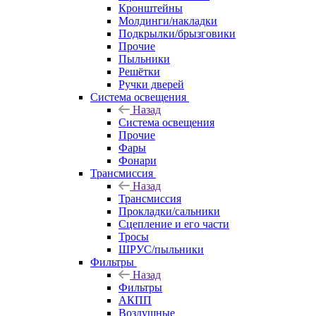
Кронштейны
Молдинги/накладки
Подкрылки/брызговики
Прочие
Пыльники
Решётки
Ручки дверей
Система освещения
Назад
Система освещения
Прочие
Фары
Фонари
Трансмиссия
Назад
Трансмиссия
Прокладки/сальники
Сцепление и его части
Тросы
ШРУС/пыльники
Фильтры
Назад
Фильтры
АКПП
Воздушные