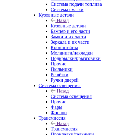
Система подачи топлива
Система смазки
Кузовные детали
Назад
Кузовные детали
Бампер и его части
Замки и их части
Зеркала и их части
Кронштейны
Молдинги/накладки
Подкрылки/брызговики
Прочие
Пыльники
Решётки
Ручки дверей
Система освещения
Назад
Система освещения
Прочие
Фары
Фонари
Трансмиссия
Назад
Трансмиссия
Прокладки/сальники