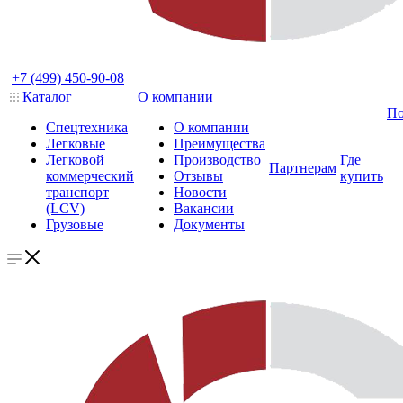
+7 (499) 450-90-08
Каталог
О компании
По
Спецтехника
О компании
Легковые
Преимущества
Легковой
Производство
Где
Партнерам
коммерческий
Отзывы
купить
транспорт
Новости
(LCV)
Вакансии
Грузовые
Документы