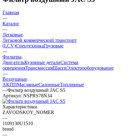
Главная
—
Каталог
—
Легковые
Легковой коммерческий транспорт
(LCV)
Спецтехника
Грузовые
—
Фильтры
Двигатель
Кузовные детали
Система
освещения
Трансмиссия
Шасси
Электрооборудование
—
Воздушные
АКПП
Масляные
Салонные
Топливные
—
Фильтр воздушный JAC S5
Артикул:
NSPRS78N34
Характеристики
ZAVODSKOY_NOMER
—
1109130U1510
brand
—