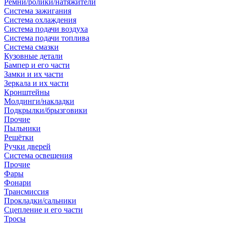
Ремни/ролики/натяжители
Система зажигания
Система охлаждения
Система подачи воздуха
Система подачи топлива
Система смазки
Кузовные детали
Бампер и его части
Замки и их части
Зеркала и их части
Кронштейны
Молдинги/накладки
Подкрылки/брызговики
Прочие
Пыльники
Решётки
Ручки дверей
Система освещения
Прочие
Фары
Фонари
Трансмиссия
Прокладки/сальники
Сцепление и его части
Тросы