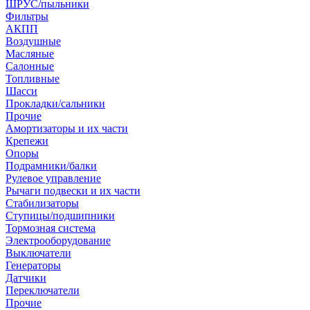
ШРУС/пыльники
Фильтры
АКПП
Воздушные
Масляные
Салонные
Топливные
Шасси
Прокладки/сальники
Прочие
Амортизаторы и их части
Крепежи
Опоры
Подрамники/балки
Рулевое управление
Рычаги подвески и их части
Стабилизаторы
Ступицы/подшипники
Тормозная система
Электрооборудование
Выключатели
Генераторы
Датчики
Переключатели
Прочие