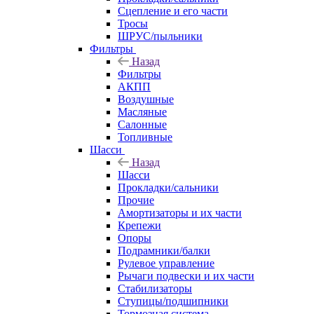
Сцепление и его части
Тросы
ШРУС/пыльники
Фильтры
Назад
Фильтры
АКПП
Воздушные
Масляные
Салонные
Топливные
Шасси
Назад
Шасси
Прокладки/сальники
Прочие
Амортизаторы и их части
Крепежи
Опоры
Подрамники/балки
Рулевое управление
Рычаги подвески и их части
Стабилизаторы
Ступицы/подшипники
Тормозная система