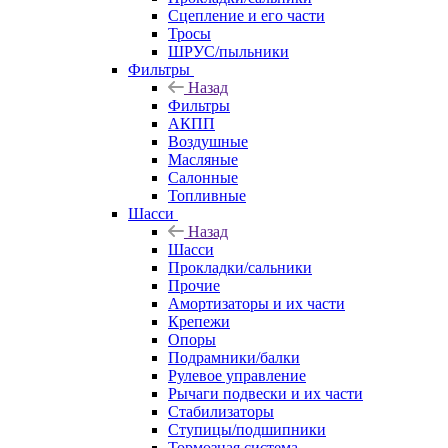
Сцепление и его части
Тросы
ШРУС/пыльники
Фильтры
Назад
Фильтры
АКПП
Воздушные
Масляные
Салонные
Топливные
Шасси
Назад
Шасси
Прокладки/сальники
Прочие
Амортизаторы и их части
Крепежи
Опоры
Подрамники/балки
Рулевое управление
Рычаги подвески и их части
Стабилизаторы
Ступицы/подшипники
Тормозная система