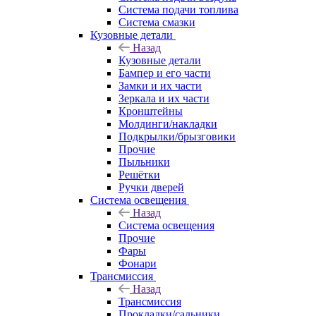
Система подачи топлива
Система смазки
Кузовные детали
Назад
Кузовные детали
Бампер и его части
Замки и их части
Зеркала и их части
Кронштейны
Молдинги/накладки
Подкрылки/брызговики
Прочие
Пыльники
Решётки
Ручки дверей
Система освещения
Назад
Система освещения
Прочие
Фары
Фонари
Трансмиссия
Назад
Трансмиссия
Прокладки/сальники