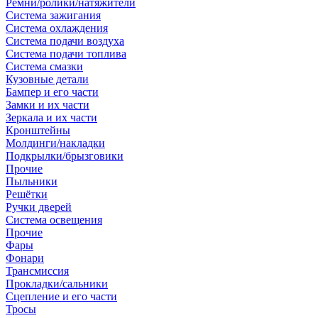
Ремни/ролики/натяжители
Система зажигания
Система охлаждения
Система подачи воздуха
Система подачи топлива
Система смазки
Кузовные детали
Бампер и его части
Замки и их части
Зеркала и их части
Кронштейны
Молдинги/накладки
Подкрылки/брызговики
Прочие
Пыльники
Решётки
Ручки дверей
Система освещения
Прочие
Фары
Фонари
Трансмиссия
Прокладки/сальники
Сцепление и его части
Тросы