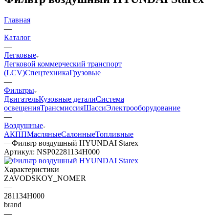
Главная
—
Каталог
—
Легковые
Легковой коммерческий транспорт
(LCV)
Спецтехника
Грузовые
—
Фильтры
Двигатель
Кузовные детали
Система
освещения
Трансмиссия
Шасси
Электрооборудование
—
Воздушные
АКПП
Масляные
Салонные
Топливные
—
Фильтр воздушный HYUNDAI Starex
Артикул:
NSP02281134H000
Характеристики
ZAVODSKOY_NOMER
—
281134H000
brand
—