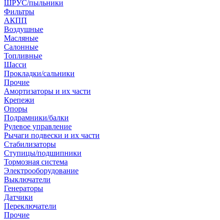
ШРУС/пыльники
Фильтры
АКПП
Воздушные
Масляные
Салонные
Топливные
Шасси
Прокладки/сальники
Прочие
Амортизаторы и их части
Крепежи
Опоры
Подрамники/балки
Рулевое управление
Рычаги подвески и их части
Стабилизаторы
Ступицы/подшипники
Тормозная система
Электрооборудование
Выключатели
Генераторы
Датчики
Переключатели
Прочие