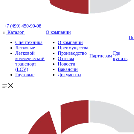
+7 (499) 450-90-08
Каталог
О компании
По
Спецтехника
О компании
Легковые
Преимущества
Легковой
Производство
Где
Партнерам
коммерческий
Отзывы
купить
транспорт
Новости
(LCV)
Вакансии
Грузовые
Документы