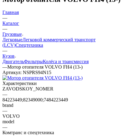
Главная
—
Каталог
—
Грузовые
Легковые
Легковой коммерческий транспорт
(LCV)
Спецтехника
—
Кузов
Двигатель
Фильтры
Колёса и трансмиссия
—
Мотор отопителя VOLVO FH4 (13-)
Артикул:
NSPRS94N15
Характеристики
ZAVODSKOY_NOMER
—
84223449;82349000;7484223449
brand
—
VOLVO
model
—
Комтранс и спецтехника