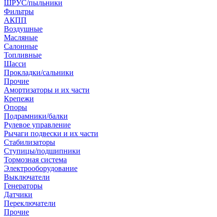
ШРУС/пыльники
Фильтры
АКПП
Воздушные
Масляные
Салонные
Топливные
Шасси
Прокладки/сальники
Прочие
Амортизаторы и их части
Крепежи
Опоры
Подрамники/балки
Рулевое управление
Рычаги подвески и их части
Стабилизаторы
Ступицы/подшипники
Тормозная система
Электрооборудование
Выключатели
Генераторы
Датчики
Переключатели
Прочие