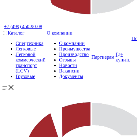
+7 (499) 450-90-08
Каталог
О компании
По
Спецтехника
О компании
Легковые
Преимущества
Легковой
Производство
Где
Партнерам
коммерческий
Отзывы
купить
транспорт
Новости
(LCV)
Вакансии
Грузовые
Документы