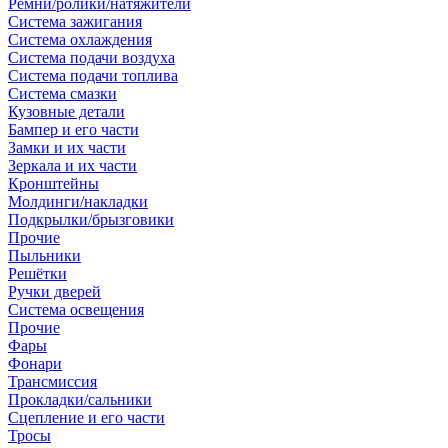
Ремни/ролики/натяжители
Система зажигания
Система охлаждения
Система подачи воздуха
Система подачи топлива
Система смазки
Кузовные детали
Бампер и его части
Замки и их части
Зеркала и их части
Кронштейны
Молдинги/накладки
Подкрылки/брызговики
Прочие
Пыльники
Решётки
Ручки дверей
Система освещения
Прочие
Фары
Фонари
Трансмиссия
Прокладки/сальники
Сцепление и его части
Тросы