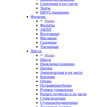
Сцепление и его части
Тросы
ШРУС/пыльники
Фильтры
Назад
Фильтры
АКПП
Воздушные
Масляные
Салонные
Топливные
Шасси
Назад
Шасси
Прокладки/сальники
Прочие
Амортизаторы и их части
Крепежи
Опоры
Подрамники/балки
Рулевое управление
Рычаги подвески и их части
Стабилизаторы
Ступицы/подшипники
Тормозная система