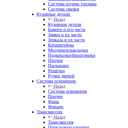
Система подачи топлива
Система смазки
Кузовные детали
Назад
Кузовные детали
Бампер и его части
Замки и их части
Зеркала и их части
Кронштейны
Молдинги/накладки
Подкрылки/брызговики
Прочие
Пыльники
Решётки
Ручки дверей
Система освещения
Назад
Система освещения
Прочие
Фары
Фонари
Трансмиссия
Назад
Трансмиссия
Прокладки/сальники