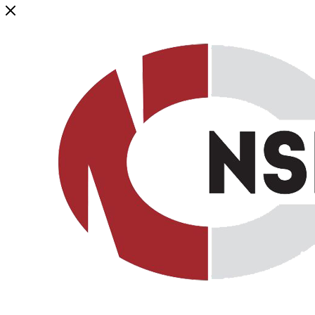
Генеральный дистрибьютор торговой марки NSP в России и ст