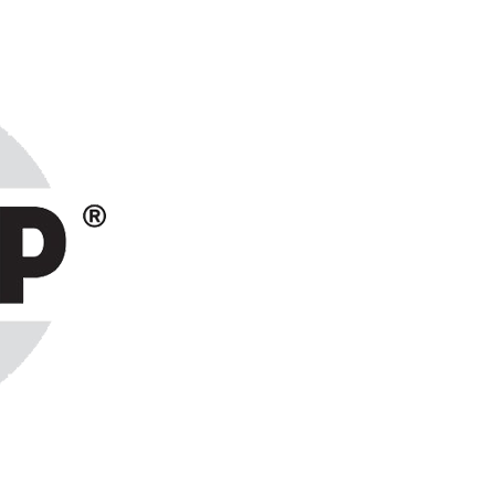
ранах СНГ