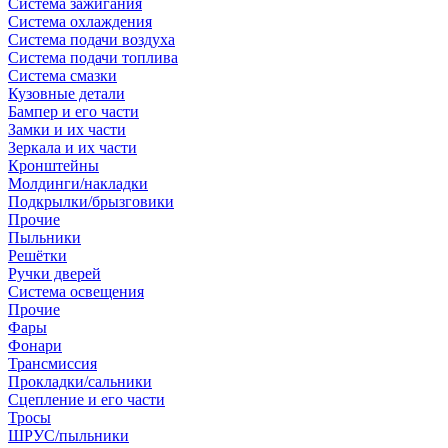
Система зажигания
Система охлаждения
Система подачи воздуха
Система подачи топлива
Система смазки
Кузовные детали
Бампер и его части
Замки и их части
Зеркала и их части
Кронштейны
Молдинги/накладки
Подкрылки/брызговики
Прочие
Пыльники
Решётки
Ручки дверей
Система освещения
Прочие
Фары
Фонари
Трансмиссия
Прокладки/сальники
Сцепление и его части
Тросы
ШРУС/пыльники