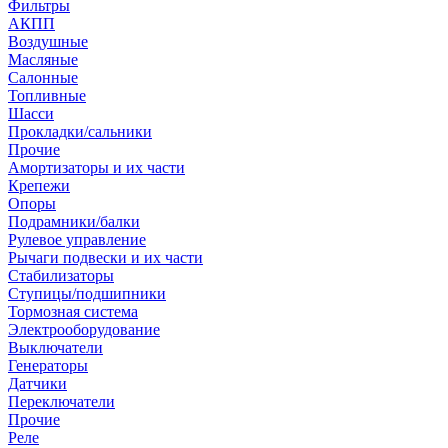
Фильтры
АКПП
Воздушные
Масляные
Салонные
Топливные
Шасси
Прокладки/сальники
Прочие
Амортизаторы и их части
Крепежи
Опоры
Подрамники/балки
Рулевое управление
Рычаги подвески и их части
Стабилизаторы
Ступицы/подшипники
Тормозная система
Электрооборудование
Выключатели
Генераторы
Датчики
Переключатели
Прочие
Реле