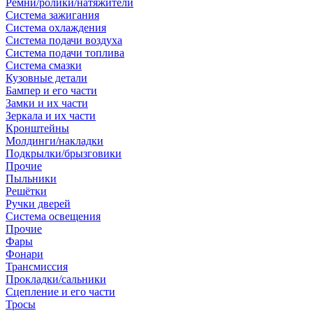
Ремни/ролики/натяжители
Система зажигания
Система охлаждения
Система подачи воздуха
Система подачи топлива
Система смазки
Кузовные детали
Бампер и его части
Замки и их части
Зеркала и их части
Кронштейны
Молдинги/накладки
Подкрылки/брызговики
Прочие
Пыльники
Решётки
Ручки дверей
Система освещения
Прочие
Фары
Фонари
Трансмиссия
Прокладки/сальники
Сцепление и его части
Тросы