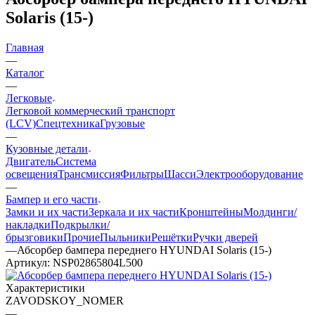
Solaris (15-)
Главная
—
Каталог
—
Легковые
Легковой коммерческий транспорт
(LCV)
Спецтехника
Грузовые
—
Кузовные детали
Двигатель
Система
освещения
Трансмиссия
Фильтры
Шасси
Электрооборудование
—
Бампер и его части
Замки и их части
Зеркала и их части
Кронштейны
Молдинги/
накладки
Подкрылки/
брызговики
Прочие
Пыльники
Решётки
Ручки дверей
—
Абсорбер бампера переднего HYUNDAI Solaris (15-)
Артикул:
NSP02865804L500
Характеристики
ZAVODSKOY_NOMER
—