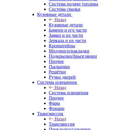
Система подачи топлива
Система смазки
Кузовные детали
Назад
Кузовные детали
Бампер и его части
Замки и их части
Зеркала и их части
Кронштейны
Молдинги/накладки
Подкрылки/брызговики
Прочие
Пыльники
Решётки
Ручки дверей
Система освещения
Назад
Система освещения
Прочие
Фары
Фонари
Трансмиссия
Назад
Трансмиссия
Прокладки/сальники