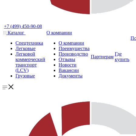
+7 (499) 450-90-08
Каталог
О компании
По
Спецтехника
О компании
Легковые
Преимущества
Легковой
Производство
Где
Партнерам
коммерческий
Отзывы
купить
транспорт
Новости
(LCV)
Вакансии
Грузовые
Документы