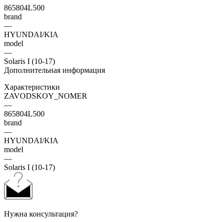
865804L500
brand
—
HYUNDAI/KIA
model
—
Solaris I (10-17)
Дополнительная информация
Характеристики
ZAVODSKOY_NOMER
—
865804L500
brand
—
HYUNDAI/KIA
model
—
Solaris I (10-17)
Нужна консультация?