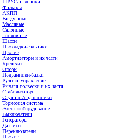
ШРУС/пыльники
Фильтры
АКПП
Воздушные
Масляные
Салонные
Топливные
Шасси
Прокладки/сальники
Прочие
Амортизаторы и их части
Крепежи
Опоры
Подрамники/балки
Рулевое управление
Рычаги подвески и их части
Стабилизаторы
Ступицы/подшипники
Тормозная система
Электрооборудование
Выключатели
Генераторы
Датчики
Переключатели
Прочие