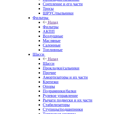
Сцепление и его части
Тросы
ШРУС/пыльники
Фильтры
Назад
Фильтры
АКПП
Воздушные
Масляные
Салонные
Топливные
Шасси
Назад
Шасси
Прокладки/сальники
Прочие
Амортизаторы и их части
Крепежи
Опоры
Подрамники/балки
Рулевое управление
Рычаги подвески и их части
Стабилизаторы
Ступицы/подшипники
Тормозная система