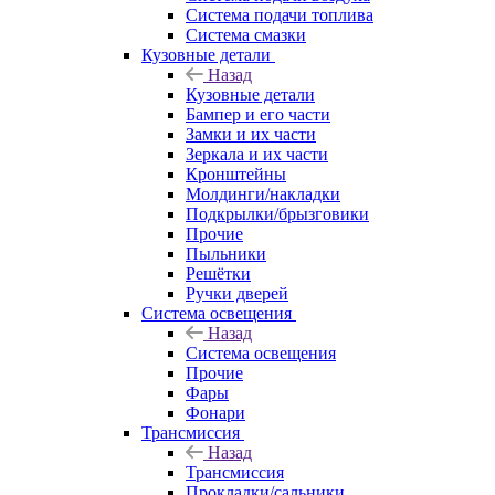
Система подачи топлива
Система смазки
Кузовные детали
Назад
Кузовные детали
Бампер и его части
Замки и их части
Зеркала и их части
Кронштейны
Молдинги/накладки
Подкрылки/брызговики
Прочие
Пыльники
Решётки
Ручки дверей
Система освещения
Назад
Система освещения
Прочие
Фары
Фонари
Трансмиссия
Назад
Трансмиссия
Прокладки/сальники