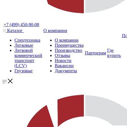
+7 (499) 450-90-08
Каталог
О компании
По
Спецтехника
О компании
Легковые
Преимущества
Легковой
Производство
Где
Партнерам
коммерческий
Отзывы
купить
транспорт
Новости
(LCV)
Вакансии
Грузовые
Документы