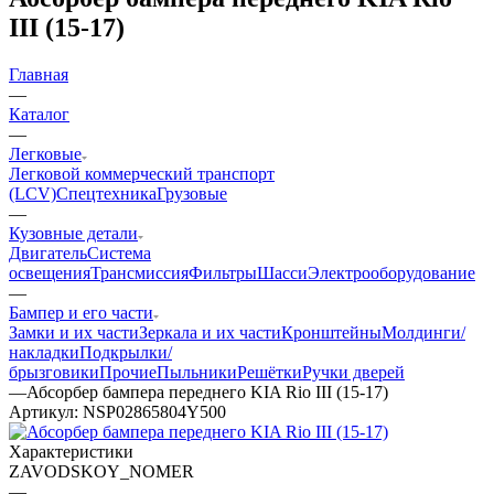
III (15-17)
Главная
—
Каталог
—
Легковые
Легковой коммерческий транспорт
(LCV)
Спецтехника
Грузовые
—
Кузовные детали
Двигатель
Система
освещения
Трансмиссия
Фильтры
Шасси
Электрооборудование
—
Бампер и его части
Замки и их части
Зеркала и их части
Кронштейны
Молдинги/
накладки
Подкрылки/
брызговики
Прочие
Пыльники
Решётки
Ручки дверей
—
Абсорбер бампера переднего KIA Rio III (15-17)
Артикул:
NSP02865804Y500
Характеристики
ZAVODSKOY_NOMER
—