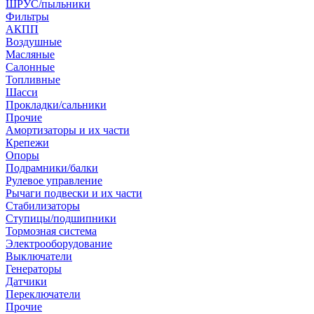
ШРУС/пыльники
Фильтры
АКПП
Воздушные
Масляные
Салонные
Топливные
Шасси
Прокладки/сальники
Прочие
Амортизаторы и их части
Крепежи
Опоры
Подрамники/балки
Рулевое управление
Рычаги подвески и их части
Стабилизаторы
Ступицы/подшипники
Тормозная система
Электрооборудование
Выключатели
Генераторы
Датчики
Переключатели
Прочие