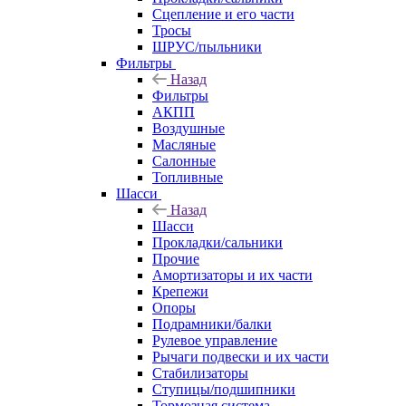
Сцепление и его части
Тросы
ШРУС/пыльники
Фильтры
Назад
Фильтры
АКПП
Воздушные
Масляные
Салонные
Топливные
Шасси
Назад
Шасси
Прокладки/сальники
Прочие
Амортизаторы и их части
Крепежи
Опоры
Подрамники/балки
Рулевое управление
Рычаги подвески и их части
Стабилизаторы
Ступицы/подшипники
Тормозная система