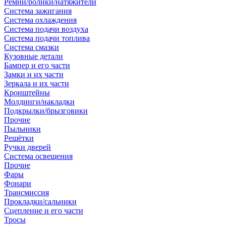
Ремни/ролики/натяжители
Система зажигания
Система охлаждения
Система подачи воздуха
Система подачи топлива
Система смазки
Кузовные детали
Бампер и его части
Замки и их части
Зеркала и их части
Кронштейны
Молдинги/накладки
Подкрылки/брызговики
Прочие
Пыльники
Решётки
Ручки дверей
Система освещения
Прочие
Фары
Фонари
Трансмиссия
Прокладки/сальники
Сцепление и его части
Тросы