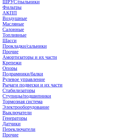
ШРУС/пыльники
Фильтры
АКПП
Воздушные
Масляные
Салонные
Топливные
Шасси
Прокладки/сальники
Прочие
Амортизаторы и их части
Крепежи
Опоры
Подрамники/балки
Рулевое управление
Рычаги подвески и их части
Стабилизаторы
Ступицы/подшипники
Тормозная система
Электрооборудование
Выключатели
Генераторы
Датчики
Переключатели
Прочие