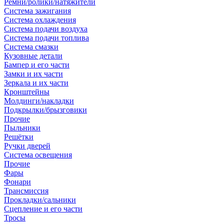
Ремни/ролики/натяжители
Система зажигания
Система охлаждения
Система подачи воздуха
Система подачи топлива
Система смазки
Кузовные детали
Бампер и его части
Замки и их части
Зеркала и их части
Кронштейны
Молдинги/накладки
Подкрылки/брызговики
Прочие
Пыльники
Решётки
Ручки дверей
Система освещения
Прочие
Фары
Фонари
Трансмиссия
Прокладки/сальники
Сцепление и его части
Тросы