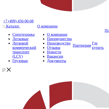
+7 (499) 450-90-08
Каталог
О компании
По
Спецтехника
О компании
Легковые
Преимущества
Легковой
Производство
Где
Партнерам
коммерческий
Отзывы
купить
транспорт
Новости
(LCV)
Вакансии
Грузовые
Документы