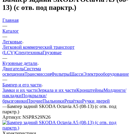
13) (с отв. под парктр.)
Главная
—
Каталог
—
Легковые
Легковой коммерческий транспорт
(LCV)
Спецтехника
Грузовые
—
Кузовные детали
Двигатель
Система
освещения
Трансмиссия
Фильтры
Шасси
Электрооборудование
—
Бампер и его части
Замки и их части
Зеркала и их части
Кронштейны
Молдинги/
накладки
Подкрылки/
брызговики
Прочие
Пыльники
Решётки
Ручки дверей
—
Бампер задний SKODA Octavia A5 (08-13) (с отв. под
парктр.)
Артикул:
NSPRS29N26
Характеристики