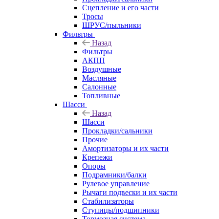
Сцепление и его части
Тросы
ШРУС/пыльники
Фильтры
Назад
Фильтры
АКПП
Воздушные
Масляные
Салонные
Топливные
Шасси
Назад
Шасси
Прокладки/сальники
Прочие
Амортизаторы и их части
Крепежи
Опоры
Подрамники/балки
Рулевое управление
Рычаги подвески и их части
Стабилизаторы
Ступицы/подшипники
Тормозная система