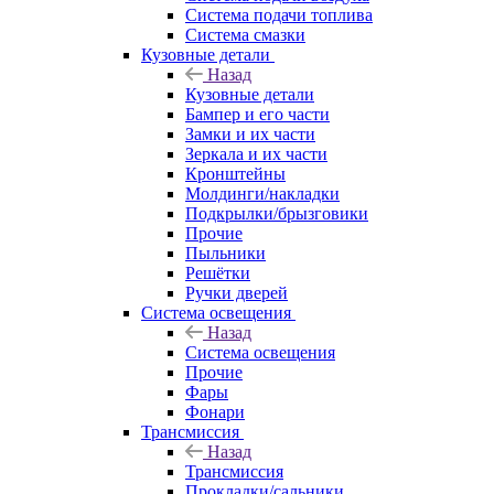
Система подачи топлива
Система смазки
Кузовные детали
Назад
Кузовные детали
Бампер и его части
Замки и их части
Зеркала и их части
Кронштейны
Молдинги/накладки
Подкрылки/брызговики
Прочие
Пыльники
Решётки
Ручки дверей
Система освещения
Назад
Система освещения
Прочие
Фары
Фонари
Трансмиссия
Назад
Трансмиссия
Прокладки/сальники