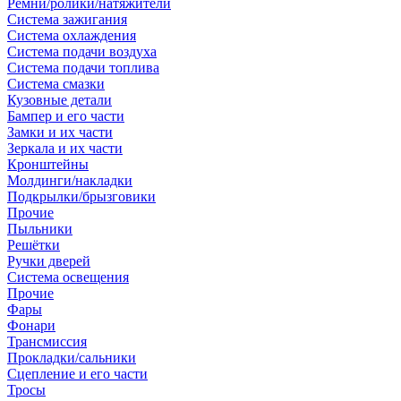
Ремни/ролики/натяжители
Система зажигания
Система охлаждения
Система подачи воздуха
Система подачи топлива
Система смазки
Кузовные детали
Бампер и его части
Замки и их части
Зеркала и их части
Кронштейны
Молдинги/накладки
Подкрылки/брызговики
Прочие
Пыльники
Решётки
Ручки дверей
Система освещения
Прочие
Фары
Фонари
Трансмиссия
Прокладки/сальники
Сцепление и его части
Тросы