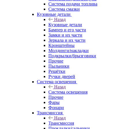
Система подачи топлива
Система смазки
Кузовные детали
Назад
Кузовные детали
Бампер и его части
Замки и их части
Зеркала и их части
Кронштейны
Молдинги/накладки
Подкрылки/брызговики
Прочие
Пыльники
Решётки
Ручки дверей
Система освещения
Назад
Система освещения
Прочие
Фары
Фонари
Трансмиссия
Назад
Трансмиссия
Прокладки/сальники