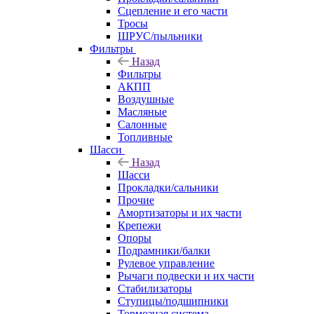
Сцепление и его части
Тросы
ШРУС/пыльники
Фильтры
Назад
Фильтры
АКПП
Воздушные
Масляные
Салонные
Топливные
Шасси
Назад
Шасси
Прокладки/сальники
Прочие
Амортизаторы и их части
Крепежи
Опоры
Подрамники/балки
Рулевое управление
Рычаги подвески и их части
Стабилизаторы
Ступицы/подшипники
Тормозная система