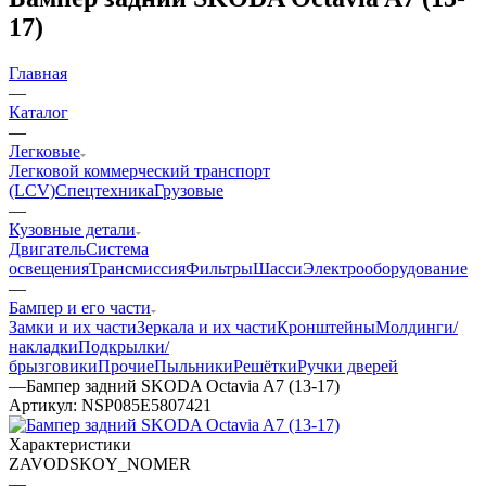
17)
Главная
—
Каталог
—
Легковые
Легковой коммерческий транспорт
(LCV)
Спецтехника
Грузовые
—
Кузовные детали
Двигатель
Система
освещения
Трансмиссия
Фильтры
Шасси
Электрооборудование
—
Бампер и его части
Замки и их части
Зеркала и их части
Кронштейны
Молдинги/
накладки
Подкрылки/
брызговики
Прочие
Пыльники
Решётки
Ручки дверей
—
Бампер задний SKODA Octavia A7 (13-17)
Артикул:
NSP085E5807421
Характеристики
ZAVODSKOY_NOMER
—