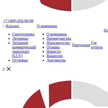
+7 (499) 450-90-08
Каталог
О компании
По
Спецтехника
О компании
Легковые
Преимущества
Легковой
Производство
Где
Партнерам
коммерческий
Отзывы
купить
транспорт
Новости
(LCV)
Вакансии
Грузовые
Документы