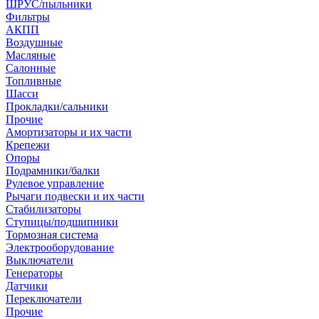
ШРУС/пыльники
Фильтры
АКПП
Воздушные
Масляные
Салонные
Топливные
Шасси
Прокладки/сальники
Прочие
Амортизаторы и их части
Крепежи
Опоры
Подрамники/балки
Рулевое управление
Рычаги подвески и их части
Стабилизаторы
Ступицы/подшипники
Тормозная система
Электрооборудование
Выключатели
Генераторы
Датчики
Переключатели
Прочие