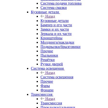
Система подачи топлива
Система смазки
Кузовные детали
Назад
Кузовные детали
Бампер и его части
Замки и их части
Зеркала и их части
Кронштейны
Молдинги/накладки
Подкрылки/брызговики
Прочие
Пыльники
Решётки
Ручки дверей
Система освещения
Назад
Система освещения
Прочие
Фары
Фонари
Трансмиссия
Назад
Трансмиссия
Прокладки/сальники