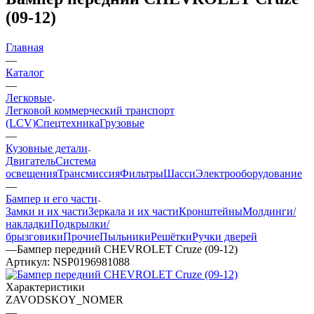
(09-12)
Главная
—
Каталог
—
Легковые
Легковой коммерческий транспорт
(LCV)
Спецтехника
Грузовые
—
Кузовные детали
Двигатель
Система
освещения
Трансмиссия
Фильтры
Шасси
Электрооборудование
—
Бампер и его части
Замки и их части
Зеркала и их части
Кронштейны
Молдинги/
накладки
Подкрылки/
брызговики
Прочие
Пыльники
Решётки
Ручки дверей
—
Бампер передний CHEVROLET Cruze (09-12)
Артикул:
NSP0196981088
Характеристики
ZAVODSKOY_NOMER
—