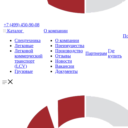
+7 (499) 450-90-08
Каталог
О компании
По
Спецтехника
О компании
Легковые
Преимущества
Легковой
Производство
Где
Партнерам
коммерческий
Отзывы
купить
транспорт
Новости
(LCV)
Вакансии
Грузовые
Документы