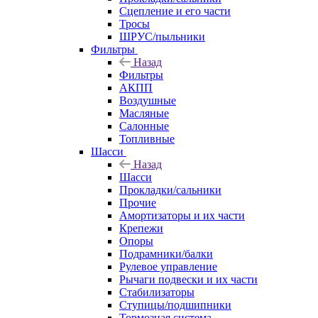
Сцепление и его части
Тросы
ШРУС/пыльники
Фильтры
Назад
Фильтры
АКПП
Воздушные
Масляные
Салонные
Топливные
Шасси
Назад
Шасси
Прокладки/сальники
Прочие
Амортизаторы и их части
Крепежи
Опоры
Подрамники/балки
Рулевое управление
Рычаги подвески и их части
Стабилизаторы
Ступицы/подшипники
Тормозная система