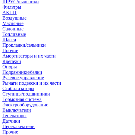
ШРУС/пыльники
Фильтры
АКПП
Воздушные
Масляные
Салонные
Топливные
Шасси
Прокладки/сальники
Прочие
Амортизаторы и их части
Крепежи
Опоры
Подрамники/балки
Рулевое управление
Рычаги подвески и их части
Стабилизаторы
Ступицы/подшипники
Тормозная система
Электрооборудование
Выключатели
Генераторы
Датчики
Переключатели
Прочие