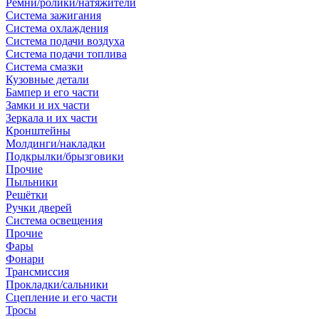
Ремни/ролики/натяжители
Система зажигания
Система охлаждения
Система подачи воздуха
Система подачи топлива
Система смазки
Кузовные детали
Бампер и его части
Замки и их части
Зеркала и их части
Кронштейны
Молдинги/накладки
Подкрылки/брызговики
Прочие
Пыльники
Решётки
Ручки дверей
Система освещения
Прочие
Фары
Фонари
Трансмиссия
Прокладки/сальники
Сцепление и его части
Тросы