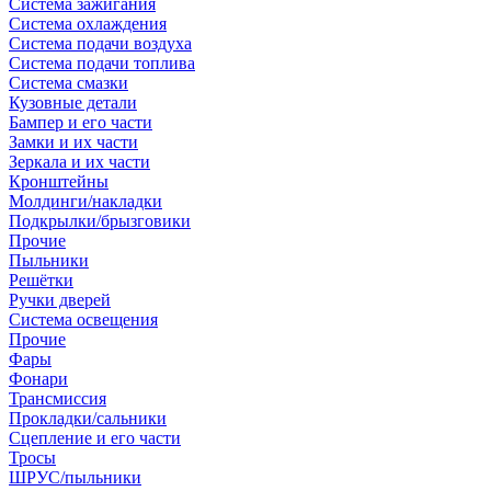
Система зажигания
Система охлаждения
Система подачи воздуха
Система подачи топлива
Система смазки
Кузовные детали
Бампер и его части
Замки и их части
Зеркала и их части
Кронштейны
Молдинги/накладки
Подкрылки/брызговики
Прочие
Пыльники
Решётки
Ручки дверей
Система освещения
Прочие
Фары
Фонари
Трансмиссия
Прокладки/сальники
Сцепление и его части
Тросы
ШРУС/пыльники