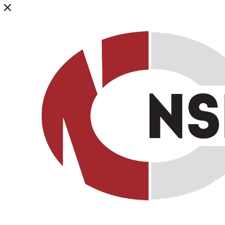
Генеральный дистрибьютор торговой марки NSP в России и ст