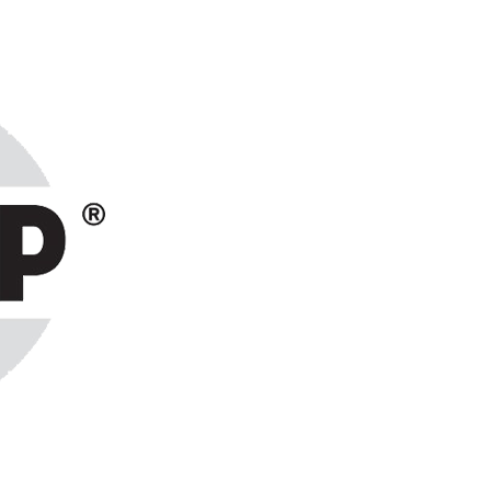
ранах СНГ