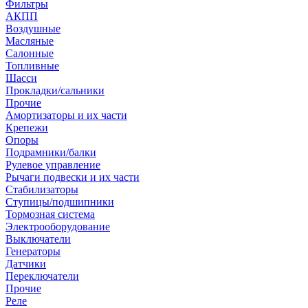
Фильтры
АКПП
Воздушные
Масляные
Салонные
Топливные
Шасси
Прокладки/сальники
Прочие
Амортизаторы и их части
Крепежи
Опоры
Подрамники/балки
Рулевое управление
Рычаги подвески и их части
Стабилизаторы
Ступицы/подшипники
Тормозная система
Электрооборудование
Выключатели
Генераторы
Датчики
Переключатели
Прочие
Реле