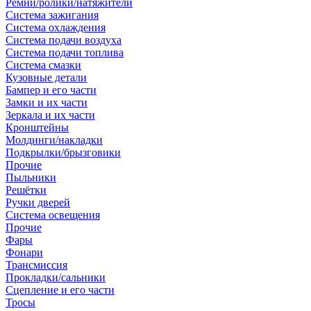
Ремни/ролики/натяжители
Система зажигания
Система охлаждения
Система подачи воздуха
Система подачи топлива
Система смазки
Кузовные детали
Бампер и его части
Замки и их части
Зеркала и их части
Кронштейны
Молдинги/накладки
Подкрылки/брызговики
Прочие
Пыльники
Решётки
Ручки дверей
Система освещения
Прочие
Фары
Фонари
Трансмиссия
Прокладки/сальники
Сцепление и его части
Тросы