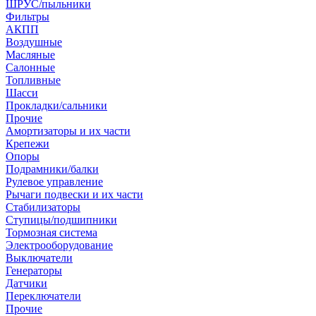
ШРУС/пыльники
Фильтры
АКПП
Воздушные
Масляные
Салонные
Топливные
Шасси
Прокладки/сальники
Прочие
Амортизаторы и их части
Крепежи
Опоры
Подрамники/балки
Рулевое управление
Рычаги подвески и их части
Стабилизаторы
Ступицы/подшипники
Тормозная система
Электрооборудование
Выключатели
Генераторы
Датчики
Переключатели
Прочие