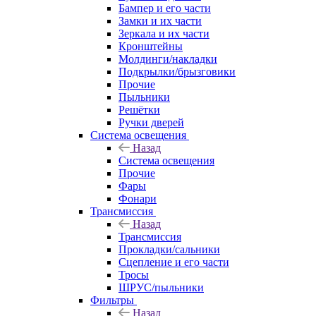
Бампер и его части
Замки и их части
Зеркала и их части
Кронштейны
Молдинги/накладки
Подкрылки/брызговики
Прочие
Пыльники
Решётки
Ручки дверей
Система освещения
Назад
Система освещения
Прочие
Фары
Фонари
Трансмиссия
Назад
Трансмиссия
Прокладки/сальники
Сцепление и его части
Тросы
ШРУС/пыльники
Фильтры
Назад