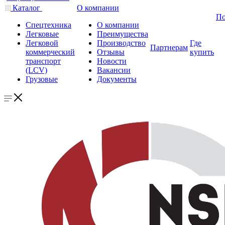
Каталог
О компании
По
Спецтехника
О компании
Легковые
Преимущества
Легковой
Производство
Где
Партнерам
коммерческий
Отзывы
купить
транспорт
Новости
(LCV)
Вакансии
Грузовые
Документы