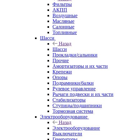
Фильтры
АКПП
Воздушные
Масляные
Салонные
Топливные
Шасси
Назад
Шасси
Прокладки/сальники
Прочие
Амортизаторы и их части
Крепежи
Опоры
Подрамники/балки
Рулевое управление
Рычаги подвески и их части
Стабилизаторы
Ступицы/подшипники
Тормозная система
Электрооборудование
Назад
Электрооборудование
Выключатели
Генераторы