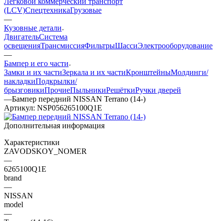
Легковой коммерческий транспорт
(LCV)
Спецтехника
Грузовые
—
Кузовные детали
Двигатель
Система
освещения
Трансмиссия
Фильтры
Шасси
Электрооборудование
—
Бампер и его части
Замки и их части
Зеркала и их части
Кронштейны
Молдинги/
накладки
Подкрылки/
брызговики
Прочие
Пыльники
Решётки
Ручки дверей
—
Бампер передний NISSAN Terrano (14-)
Артикул:
NSP056265100Q1E
Дополнительная информация
Характеристики
ZAVODSKOY_NOMER
—
6265100Q1E
brand
—
NISSAN
model
—