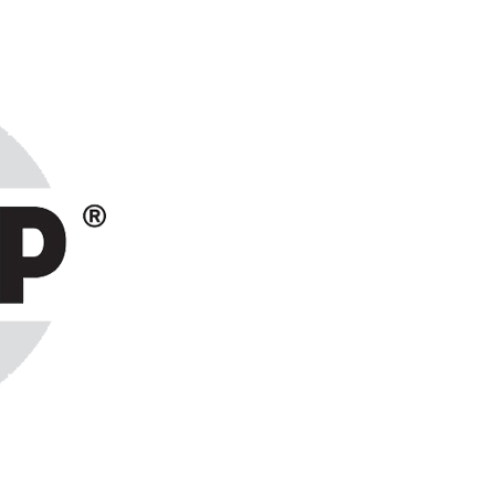
ранах СНГ