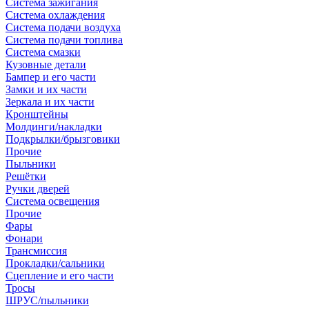
Система зажигания
Система охлаждения
Система подачи воздуха
Система подачи топлива
Система смазки
Кузовные детали
Бампер и его части
Замки и их части
Зеркала и их части
Кронштейны
Молдинги/накладки
Подкрылки/брызговики
Прочие
Пыльники
Решётки
Ручки дверей
Система освещения
Прочие
Фары
Фонари
Трансмиссия
Прокладки/сальники
Сцепление и его части
Тросы
ШРУС/пыльники