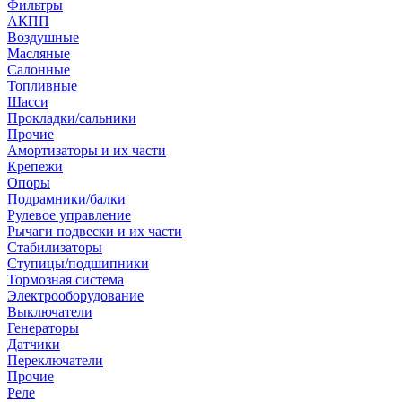
Фильтры
АКПП
Воздушные
Масляные
Салонные
Топливные
Шасси
Прокладки/сальники
Прочие
Амортизаторы и их части
Крепежи
Опоры
Подрамники/балки
Рулевое управление
Рычаги подвески и их части
Стабилизаторы
Ступицы/подшипники
Тормозная система
Электрооборудование
Выключатели
Генераторы
Датчики
Переключатели
Прочие
Реле