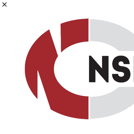
Генеральный дистрибьютор торговой марки NSP в России и ст