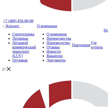
+7 (499) 450-90-08
Каталог
О компании
По
Спецтехника
О компании
Легковые
Преимущества
Легковой
Производство
Где
Партнерам
коммерческий
Отзывы
купить
транспорт
Новости
(LCV)
Вакансии
Грузовые
Документы