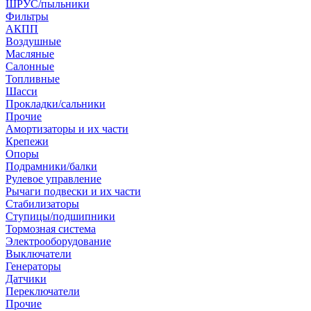
ШРУС/пыльники
Фильтры
АКПП
Воздушные
Масляные
Салонные
Топливные
Шасси
Прокладки/сальники
Прочие
Амортизаторы и их части
Крепежи
Опоры
Подрамники/балки
Рулевое управление
Рычаги подвески и их части
Стабилизаторы
Ступицы/подшипники
Тормозная система
Электрооборудование
Выключатели
Генераторы
Датчики
Переключатели
Прочие