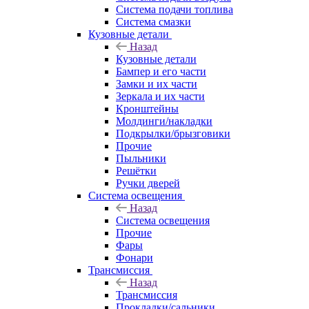
Система подачи топлива
Система смазки
Кузовные детали
Назад
Кузовные детали
Бампер и его части
Замки и их части
Зеркала и их части
Кронштейны
Молдинги/накладки
Подкрылки/брызговики
Прочие
Пыльники
Решётки
Ручки дверей
Система освещения
Назад
Система освещения
Прочие
Фары
Фонари
Трансмиссия
Назад
Трансмиссия
Прокладки/сальники