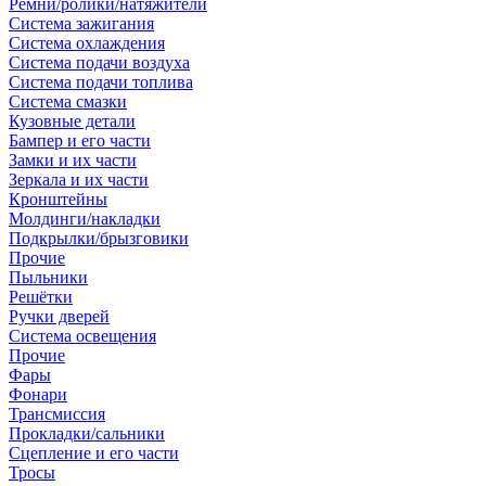
Ремни/ролики/натяжители
Система зажигания
Система охлаждения
Система подачи воздуха
Система подачи топлива
Система смазки
Кузовные детали
Бампер и его части
Замки и их части
Зеркала и их части
Кронштейны
Молдинги/накладки
Подкрылки/брызговики
Прочие
Пыльники
Решётки
Ручки дверей
Система освещения
Прочие
Фары
Фонари
Трансмиссия
Прокладки/сальники
Сцепление и его части
Тросы