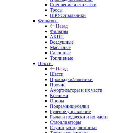
Сцепление и его части
Тросы
ШРУС/пыльники
Фильтры
Назад
Фильтры
АКПП
Воздушные
Масляные
Салонные
Топливные
Шасси
Назад
Шасси
Прокладки/сальники
Прочие
Амортизаторы и их части
Крепежи
Опоры
Подрамники/балки
Рулевое управление
Рычаги подвески и их части
Стабилизаторы
Ступицы/подшипники
Тормозная система