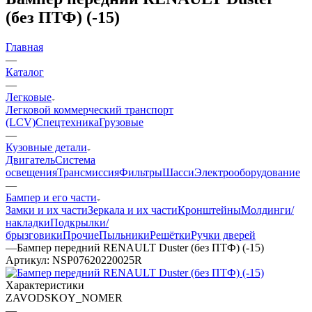
(без ПТФ) (-15)
Главная
—
Каталог
—
Легковые
Легковой коммерческий транспорт
(LCV)
Спецтехника
Грузовые
—
Кузовные детали
Двигатель
Система
освещения
Трансмиссия
Фильтры
Шасси
Электрооборудование
—
Бампер и его части
Замки и их части
Зеркала и их части
Кронштейны
Молдинги/
накладки
Подкрылки/
брызговики
Прочие
Пыльники
Решётки
Ручки дверей
—
Бампер передний RENAULT Duster (без ПТФ) (-15)
Артикул:
NSP07620220025R
Характеристики
ZAVODSKOY_NOMER
—