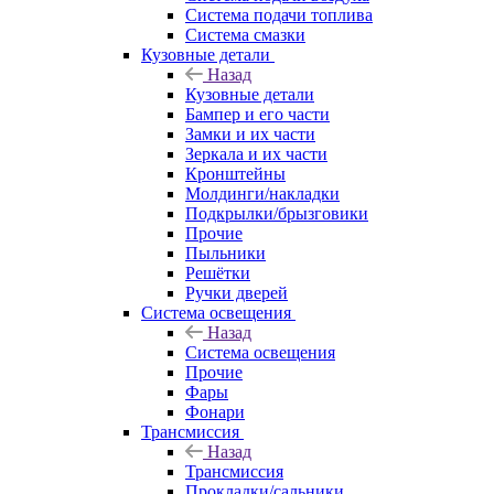
Система подачи топлива
Система смазки
Кузовные детали
Назад
Кузовные детали
Бампер и его части
Замки и их части
Зеркала и их части
Кронштейны
Молдинги/накладки
Подкрылки/брызговики
Прочие
Пыльники
Решётки
Ручки дверей
Система освещения
Назад
Система освещения
Прочие
Фары
Фонари
Трансмиссия
Назад
Трансмиссия
Прокладки/сальники