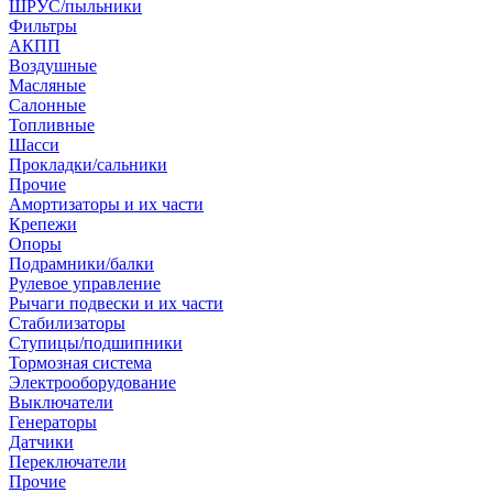
ШРУС/пыльники
Фильтры
АКПП
Воздушные
Масляные
Салонные
Топливные
Шасси
Прокладки/сальники
Прочие
Амортизаторы и их части
Крепежи
Опоры
Подрамники/балки
Рулевое управление
Рычаги подвески и их части
Стабилизаторы
Ступицы/подшипники
Тормозная система
Электрооборудование
Выключатели
Генераторы
Датчики
Переключатели
Прочие