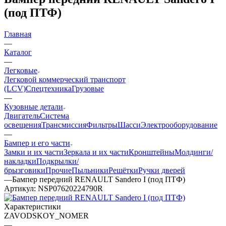
(под ПТФ)
Главная
—
Каталог
—
Легковые
Легковой коммерческий транспорт
(LCV)
Спецтехника
Грузовые
—
Кузовные детали
Двигатель
Система
освещения
Трансмиссия
Фильтры
Шасси
Электрооборудование
—
Бампер и его части
Замки и их части
Зеркала и их части
Кронштейны
Молдинги/
накладки
Подкрылки/
брызговики
Прочие
Пыльники
Решётки
Ручки дверей
—
Бампер передний RENAULT Sandero I (под ПТФ)
Артикул:
NSP07620224790R
Характеристики
ZAVODSKOY_NOMER
—