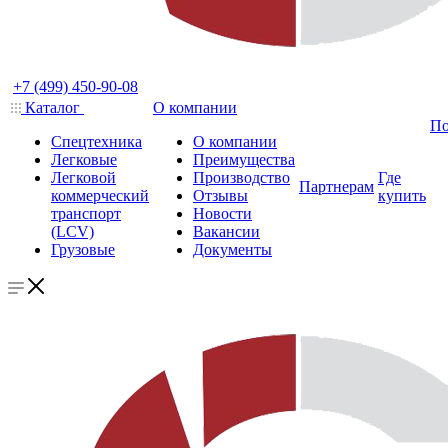
+7 (499) 450-90-08
Каталог
О компании
По
Спецтехника
О компании
Легковые
Преимущества
Легковой
Производство
Где
Партнерам
коммерческий
Отзывы
купить
транспорт
Новости
(LCV)
Вакансии
Грузовые
Документы