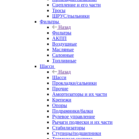
Сцепление и его части
Тросы
ШРУС/пыльники
Фильтры
Назад
Фильтры
АКПП
Воздушные
Масляные
Салонные
Топливные
Шасси
Назад
Шасси
Прокладки/сальники
Прочие
Амортизаторы и их части
Крепежи
Опоры
Подрамники/балки
Рулевое управление
Рычаги подвески и их части
Стабилизаторы
Ступицы/подшипники
Тормозная система