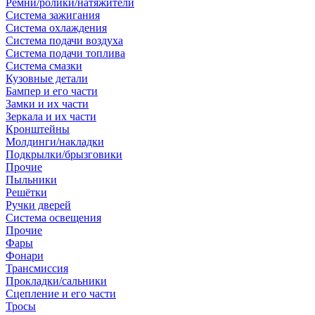
Ремни/ролики/натяжители
Система зажигания
Система охлаждения
Система подачи воздуха
Система подачи топлива
Система смазки
Кузовные детали
Бампер и его части
Замки и их части
Зеркала и их части
Кронштейны
Молдинги/накладки
Подкрылки/брызговики
Прочие
Пыльники
Решётки
Ручки дверей
Система освещения
Прочие
Фары
Фонари
Трансмиссия
Прокладки/сальники
Сцепление и его части
Тросы