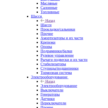
Масляные
Салонные
Топливные
Шасси
Назад
Шасси
Прокладки/сальники
Прочие
Амортизаторы и их части
Крепежи
Опоры
Подрамники/балки
Рулевое управление
Рычаги подвески и их части
Стабилизаторы
Ступицы/подшипники
Тормозная система
Электрооборудование
Назад
Электрооборудование
Выключатели
Генераторы
Датчики
Переключатели
Прочие