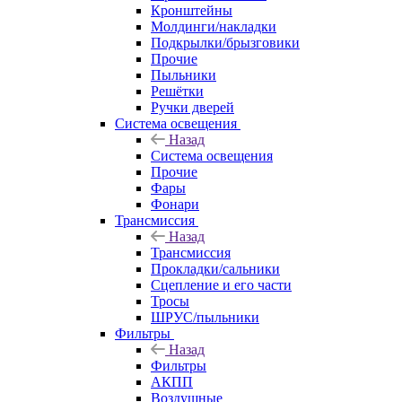
Кронштейны
Молдинги/накладки
Подкрылки/брызговики
Прочие
Пыльники
Решётки
Ручки дверей
Система освещения
Назад
Система освещения
Прочие
Фары
Фонари
Трансмиссия
Назад
Трансмиссия
Прокладки/сальники
Сцепление и его части
Тросы
ШРУС/пыльники
Фильтры
Назад
Фильтры
АКПП
Воздушные