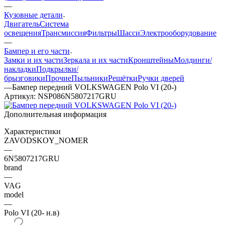
—
Кузовные детали
Двигатель
Система
освещения
Трансмиссия
Фильтры
Шасси
Электрооборудование
—
Бампер и его части
Замки и их части
Зеркала и их части
Кронштейны
Молдинги/
накладки
Подкрылки/
брызговики
Прочие
Пыльники
Решётки
Ручки дверей
—
Бампер передний VOLKSWAGEN Polo VI (20-)
Артикул:
NSP086N5807217GRU
Дополнительная информация
Характеристики
ZAVODSKOY_NOMER
—
6N5807217GRU
brand
—
VAG
model
—
Polo VI (20- н.в)