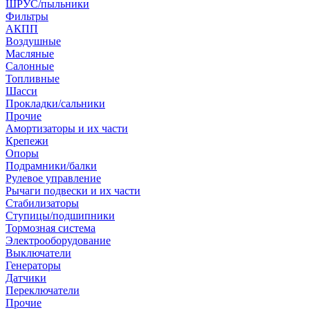
ШРУС/пыльники
Фильтры
АКПП
Воздушные
Масляные
Салонные
Топливные
Шасси
Прокладки/сальники
Прочие
Амортизаторы и их части
Крепежи
Опоры
Подрамники/балки
Рулевое управление
Рычаги подвески и их части
Стабилизаторы
Ступицы/подшипники
Тормозная система
Электрооборудование
Выключатели
Генераторы
Датчики
Переключатели
Прочие