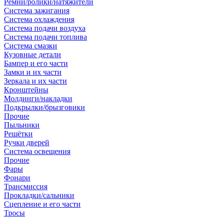
Ремни/ролики/натяжители
Система зажигания
Система охлаждения
Система подачи воздуха
Система подачи топлива
Система смазки
Кузовные детали
Бампер и его части
Замки и их части
Зеркала и их части
Кронштейны
Молдинги/накладки
Подкрылки/брызговики
Прочие
Пыльники
Решётки
Ручки дверей
Система освещения
Прочие
Фары
Фонари
Трансмиссия
Прокладки/сальники
Сцепление и его части
Тросы