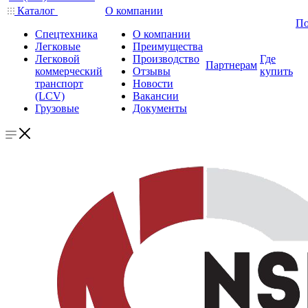
Каталог
О компании
По
Спецтехника
О компании
Легковые
Преимущества
Легковой
Производство
Где
Партнерам
коммерческий
Отзывы
купить
транспорт
Новости
(LCV)
Вакансии
Грузовые
Документы