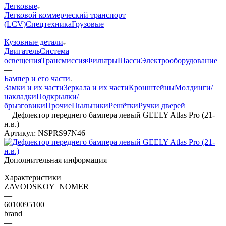
Легковые
Легковой коммерческий транспорт
(LCV)
Спецтехника
Грузовые
—
Кузовные детали
Двигатель
Система
освещения
Трансмиссия
Фильтры
Шасси
Электрооборудование
—
Бампер и его части
Замки и их части
Зеркала и их части
Кронштейны
Молдинги/
накладки
Подкрылки/
брызговики
Прочие
Пыльники
Решётки
Ручки дверей
—
Дефлектор переднего бампера левый GEELY Atlas Pro (21-
н.в.)
Артикул:
NSPRS97N46
Дополнительная информация
Характеристики
ZAVODSKOY_NOMER
—
6010095100
brand
—