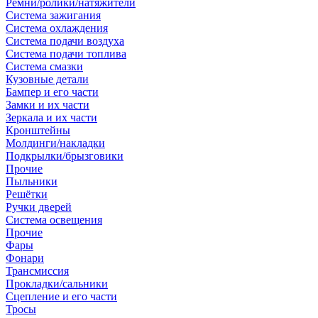
Ремни/ролики/натяжители
Система зажигания
Система охлаждения
Система подачи воздуха
Система подачи топлива
Система смазки
Кузовные детали
Бампер и его части
Замки и их части
Зеркала и их части
Кронштейны
Молдинги/накладки
Подкрылки/брызговики
Прочие
Пыльники
Решётки
Ручки дверей
Система освещения
Прочие
Фары
Фонари
Трансмиссия
Прокладки/сальники
Сцепление и его части
Тросы