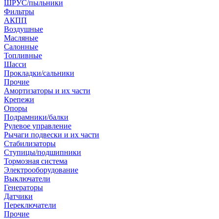
ШРУС/пыльники
Фильтры
АКПП
Воздушные
Масляные
Салонные
Топливные
Шасси
Прокладки/сальники
Прочие
Амортизаторы и их части
Крепежи
Опоры
Подрамники/балки
Рулевое управление
Рычаги подвески и их части
Стабилизаторы
Ступицы/подшипники
Тормозная система
Электрооборудование
Выключатели
Генераторы
Датчики
Переключатели
Прочие