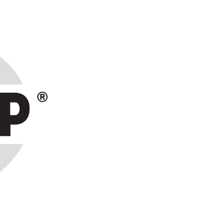
ранах СНГ