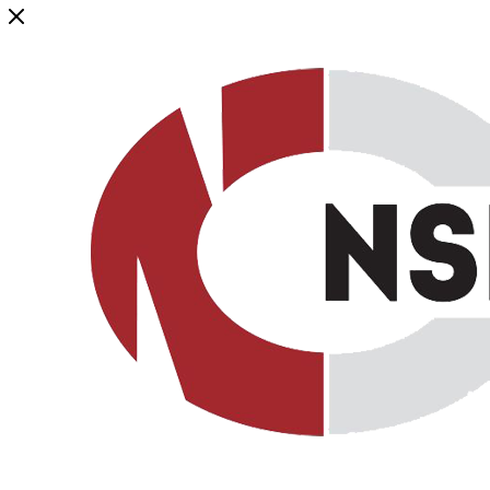
Генеральный дистрибьютор торговой марки NSP в России и ст