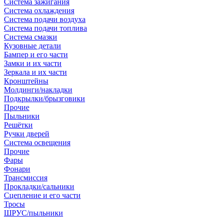
Система зажигания
Система охлаждения
Система подачи воздуха
Система подачи топлива
Система смазки
Кузовные детали
Бампер и его части
Замки и их части
Зеркала и их части
Кронштейны
Молдинги/накладки
Подкрылки/брызговики
Прочие
Пыльники
Решётки
Ручки дверей
Система освещения
Прочие
Фары
Фонари
Трансмиссия
Прокладки/сальники
Сцепление и его части
Тросы
ШРУС/пыльники