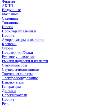
Фильтры
АКПП
Воздушные
Масляные
Салонные
Топливные
Шасси
Прокладки/сальники
Прочие
Амортизаторы и их части
Крепежи
Опоры
Подрамники/балки
Рулевое управление
Рычаги подвески и их части
Стабилизаторы
Ступицы/подшипники
Тормозная система
Электрооборудование
Выключатели
Генераторы
Датчики
Переключатели
Прочие
Реле