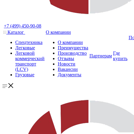
+7 (499) 450-90-08
Каталог
О компании
По
Спецтехника
О компании
Легковые
Преимущества
Легковой
Производство
Где
Партнерам
коммерческий
Отзывы
купить
транспорт
Новости
(LCV)
Вакансии
Грузовые
Документы