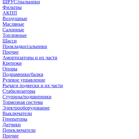
ШРУС/пыльники
Фильтры
АКПП
Воздушные
Масляные
Салонные
Топливные
Шасси
Прокладки/сальники
Прочие
Амортизаторы и их части
Крепежи
Опоры
Подрамники/балки
Рулевое управление
Рычаги подвески и их части
Стабилизаторы
Ступицы/подшипники
Тормозная система
Электрооборудование
Выключатели
Генераторы
Датчики
Переключатели
Прочие