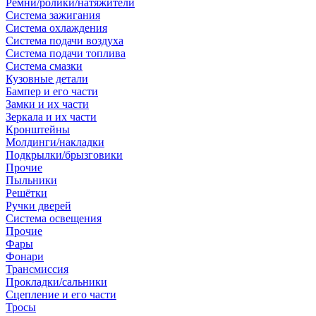
Ремни/ролики/натяжители
Система зажигания
Система охлаждения
Система подачи воздуха
Система подачи топлива
Система смазки
Кузовные детали
Бампер и его части
Замки и их части
Зеркала и их части
Кронштейны
Молдинги/накладки
Подкрылки/брызговики
Прочие
Пыльники
Решётки
Ручки дверей
Система освещения
Прочие
Фары
Фонари
Трансмиссия
Прокладки/сальники
Сцепление и его части
Тросы