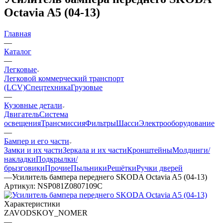
Octavia A5 (04-13)
Главная
—
Каталог
—
Легковые
Легковой коммерческий транспорт
(LCV)
Спецтехника
Грузовые
—
Кузовные детали
Двигатель
Система
освещения
Трансмиссия
Фильтры
Шасси
Электрооборудование
—
Бампер и его части
Замки и их части
Зеркала и их части
Кронштейны
Молдинги/
накладки
Подкрылки/
брызговики
Прочие
Пыльники
Решётки
Ручки дверей
—
Усилитель бампера переднего SKODA Octavia A5 (04-13)
Артикул:
NSP081Z0807109C
Характеристики
ZAVODSKOY_NOMER
—