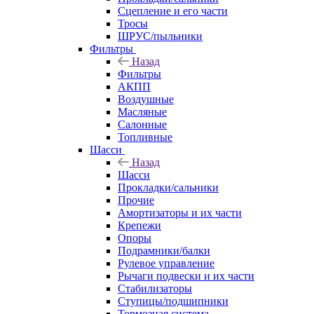
Сцепление и его части
Тросы
ШРУС/пыльники
Фильтры
Назад
Фильтры
АКПП
Воздушные
Масляные
Салонные
Топливные
Шасси
Назад
Шасси
Прокладки/сальники
Прочие
Амортизаторы и их части
Крепежи
Опоры
Подрамники/балки
Рулевое управление
Рычаги подвески и их части
Стабилизаторы
Ступицы/подшипники
Тормозная система