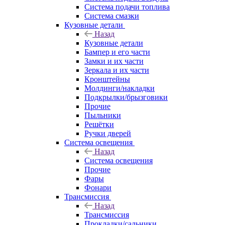
Система подачи топлива
Система смазки
Кузовные детали
Назад
Кузовные детали
Бампер и его части
Замки и их части
Зеркала и их части
Кронштейны
Молдинги/накладки
Подкрылки/брызговики
Прочие
Пыльники
Решётки
Ручки дверей
Система освещения
Назад
Система освещения
Прочие
Фары
Фонари
Трансмиссия
Назад
Трансмиссия
Прокладки/сальники